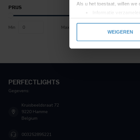
Als u het toestaat, willen we
PRIJS
Informatie verzamelen
Uw apparaat identific
Min
Max
Lees meer over hoe uw perso
WEIGEREN
toestemming op elk moment wi
We gebruiken cookies om cont
websiteverkeer te analyseren
media, adverteren en analys
verstrekt of die ze hebben v
PERFECTLIGHTS
Gegevens:
Kruisbeeldsraat 72
9220 Hamme
Belgium
003252895221