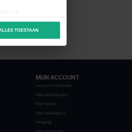
g kan zijn
erprinting)
t
detailgedeelte
in. U kunt uw
ALLES TOESTAAN
 media te bieden en om ons
ze partners voor social
nformatie die u aan ze heeft
MIJN ACCOUNT
Account informatie
Mijn bestellingen
Mijn tickets
Mijn verlanglijst
Vergelijk
Alle producten