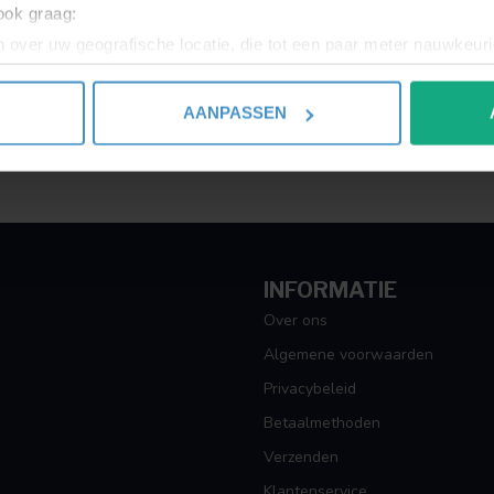
 ook graag:
 over uw geografische locatie, die tot een paar meter nauwkeuri
eren door het actief te scannen op specifieke eigenschappen (fing
onlijke gegevens worden verwerkt en stel uw voorkeuren in he
AANPASSEN
jzigen of intrekken in de Cookieverklaring.
ent en advertenties te personaliseren, om functies voor social
. Ook delen we informatie over uw gebruik van onze site met on
e. Deze partners kunnen deze gegevens combineren met andere i
erzameld op basis van uw gebruik van hun services.
INFORMATIE
Over ons
Algemene voorwaarden
Privacybeleid
Betaalmethoden
Verzenden
Klantenservice