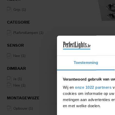
Grijs
(1)
CATEGORIE
Plafondlampen
(1)
SENSOR
Nee
(1)
Toestemming
DIMBAAR
Ja
(1)
Verantwoord gebruik van u
Nee
(1)
Wij en
onze 1022 partners
v
cookies om informatie op uw 
MONTAGEWIJZE
metingen aan advertenties en
en met welke doelen.
Opbouw
(1)