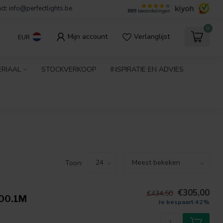
ct:
info@perfectlights.be
889
beoordelingen
0
Mijn account
Verlanglijst
EUR
ERIAAL
STOCKVERKOOP
INSPIRATIE EN ADVIES
Toon:
€305,00
€434,50
00.1M
Je bespaart 42%