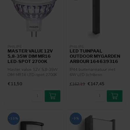
PHILIPS
PHILIPS
MASTER VALUE 12V
LED TUINPAAL
5,8-35W DIM MR16
OUTDOOR MYGARDEN
LED-SPOT 2700K
ARBOUR 164639316
Master value 12V 5,8-35W
IP44 buitenarmatuur met
DIM MR16 LED-spot 2700K
6W LED lichtbron
€11,50
€147,45
€162,19
-10%
-9%