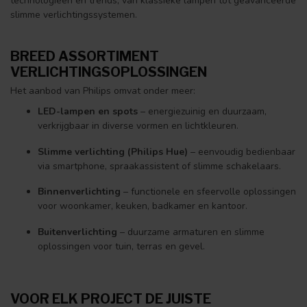
technologieën en trends, van klassieke lampen tot geavanceerde
slimme verlichtingssystemen.
BREED ASSORTIMENT
VERLICHTINGSOPLOSSINGEN
Het aanbod van Philips omvat onder meer:
LED-lampen en spots
– energiezuinig en duurzaam,
verkrijgbaar in diverse vormen en lichtkleuren.
Slimme verlichting (Philips Hue)
– eenvoudig bedienbaar
via smartphone, spraakassistent of slimme schakelaars.
Binnenverlichting
– functionele en sfeervolle oplossingen
voor woonkamer, keuken, badkamer en kantoor.
Buitenverlichting
– duurzame armaturen en slimme
oplossingen voor tuin, terras en gevel.
VOOR ELK PROJECT DE JUISTE