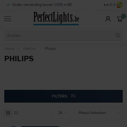
Gratis verzending boven 100€ in BE
Veilige betaa
4.0
/5.0
0
MENU
Home
/
Merken
/
Philips
PHILIPS
FILTERS