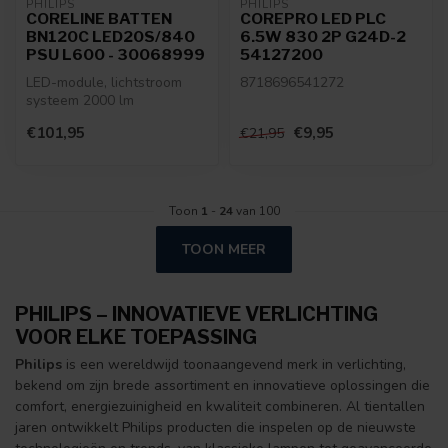
PHILIPS
PHILIPS
CORELINE BATTEN
COREPRO LED PLC
BN120C LED20S/840
6.5W 830 2P G24D-2
PSU L600 - 30068999
54127200
LED-module, lichtstroom
8718696541272
systeem 2000 lm
8710163300689
€101,95
€9,95
€21,95
Toon
1
-
24
van 100
TOON MEER
PHILIPS – INNOVATIEVE VERLICHTING
VOOR ELKE TOEPASSING
Philips
is een wereldwijd toonaangevend merk in verlichting,
bekend om zijn brede assortiment en innovatieve oplossingen die
comfort, energiezuinigheid en kwaliteit combineren. Al tientallen
jaren ontwikkelt Philips producten die inspelen op de nieuwste