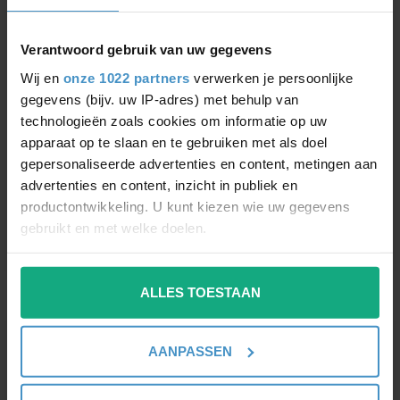
Verantwoord gebruik van uw gegevens
Wij en
onze 1022 partners
verwerken je persoonlijke
gegevens (bijv. uw IP-adres) met behulp van
technologieën zoals cookies om informatie op uw
PHILIPS
PHILIPS
E27 LED LAMP 6W
CORELINE WT120C
apparaat op te slaan en te gebruiken met als doel
WARM WIT DIMBAAR
LED40S 84048000
gepersonaliseerde advertenties en content, metingen aan
8718696478738
Waterdichte slagvaste LED
advertenties en content, inzicht in publiek en
armatuur 1200mm
productontwikkeling. U kunt kiezen wie uw gegevens
€145,20
gebruikt en met welke doelen.
€7,99
€13,99
Als u het toestaat, willen we ook graag:
ALLES TOESTAAN
Informatie verzamelen over uw geografische
locatie, die tot een paar meter nauwkeurig kan zijn
NIET MEER LEVERBAAR
-34%
-43%
Uw apparaat identificeren door het actief te
AANPASSEN
scannen op specifieke eigenschappen (fingerprinting)
Lees meer over hoe uw persoonlijke gegevens worden