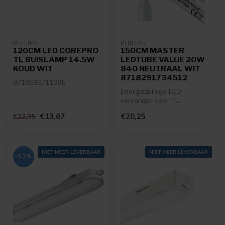
PHILIPS
PHILIPS
120CM LED COREPRO
150CM MASTER
TL BUISLAMP 14.5W
LEDTUBE VALUE 20W
KOUD WIT
840 NEUTRAAL WIT
8718291734512
8718696711095
Energiezuinige LED
vervanger voor TL-
buislampen 58W
€13,67
€20,25
€22,95
929000287602
NIET MEER LEVERBAAR
NIET MEER LEVERBAAR
-53%