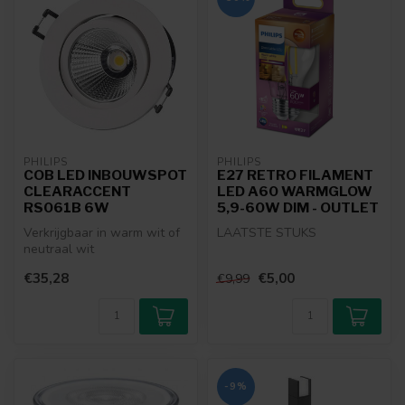
PHILIPS
PHILIPS
COB LED INBOUWSPOT
E27 RETRO FILAMENT
CLEARACCENT
LED A60 WARMGLOW
RS061B 6W
5,9-60W DIM - OUTLET
Verkrijgbaar in warm wit of
LAATSTE STUKS
neutraal wit
€35,28
€5,00
€9,99
-9%