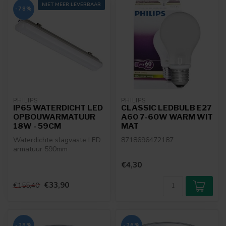
NIET MEER LEVERBAAR
-78%
PHILIPS
PHILIPS
IP65 WATERDICHT LED
CLASSIC LEDBULB E27
OPBOUWARMATUUR
A60 7-60W WARM WIT
18W - 59CM
MAT
Waterdichte slagvaste LED
8718696472187
armatuur 590mm
€4,30
€33,90
€155,40
-28%
-26%