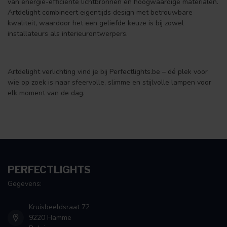
van energie-efficiënte lichtbronnen en hoogwaardige materialen.
Artdelight combineert eigentijds design met betrouwbare
kwaliteit, waardoor het een geliefde keuze is bij zowel
installateurs als interieurontwerpers.
Artdelight verlichting vind je bij Perfectlights.be – dé plek voor
wie op zoek is naar sfeervolle, slimme en stijlvolle lampen voor
elk moment van de dag.
PERFECTLIGHTS
Gegevens:
Kruisbeeldsraat 72
9220 Hamme