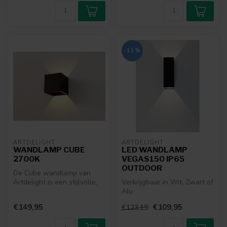
-11%
ARTDELIGHT
ARTDELIGHT
WANDLAMP CUBE
LED WANDLAMP
2700K
VEGAS150 IP65
OUTDOOR
De Cube wandlamp van
Artdelight is een stijlvolle,
Verkrijgbaar in Wit, Zwart of
kubusvormige lamp die
Alu
zowel b...
€149,95
€109,95
€123,15