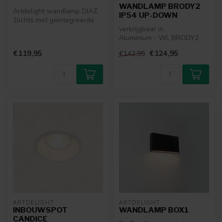
WANDLAMP BRODY2
Artdelight wandlamp DIAZ
IP54 UP-DOWN
1lichts met geïntegreerde
LED. Verkrijgbaar in de
verkrijgbaar in
kleur...
Aluminium - WL BRODY2
ALU
€119,95
€124,95
€142,95
Brons geborsteld - WL
BRODY2 BG
...
ARTDELIGHT
ARTDELIGHT
INBOUWSPOT
WANDLAMP BOX1
CANDICE