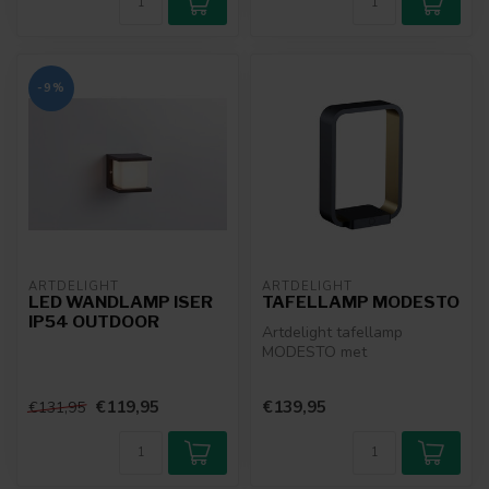
-9%
ARTDELIGHT
ARTDELIGHT
LED WANDLAMP ISER
TAFELLAMP MODESTO
IP54 OUTDOOR
Artdelight tafellamp
MODESTO met
geïntegreerde LED.
Verkrijgbaar in de kleuren
€119,95
€139,95
€131,95
b...