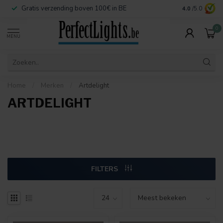
 BE
Veilige betaalmogelijkheden
4.0
/5.0
0
MENU
Home
/
Merken
/
Artdelight
ARTDELIGHT
FILTERS