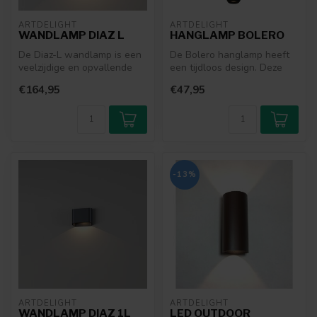
ARTDELIGHT
ARTDELIGHT
WANDLAMP DIAZ L
HANGLAMP BOLERO
De Diaz-L wandlamp is een
De Bolero hanglamp heeft
veelzijdige en opvallende
een tijdloos design. Deze
lamp die dankzij zijn
verfijnde minimalistische
€164,95
€47,95
compac...
han...
-13%
ARTDELIGHT
ARTDELIGHT
WANDLAMP DIAZ 1L
LED OUTDOOR