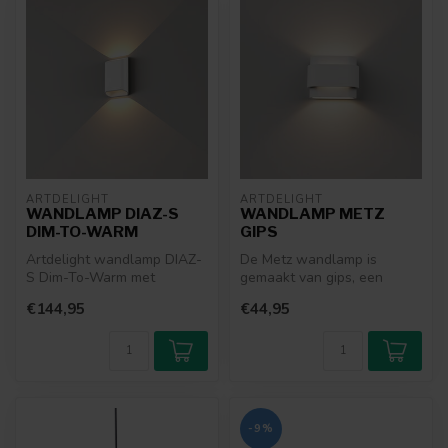
ARTDELIGHT
ARTDELIGHT
WANDLAMP DIAZ-S
WANDLAMP METZ
DIM-TO-WARM
GIPS
Artdelight wandlamp DIAZ-
De Metz wandlamp is
S Dim-To-Warm met
gemaakt van gips, een
geïntegreerde LED.
materiaal dat modern en
€144,95
€44,95
Verkrijgbaar in d...
stevig is. Gip...
-9%