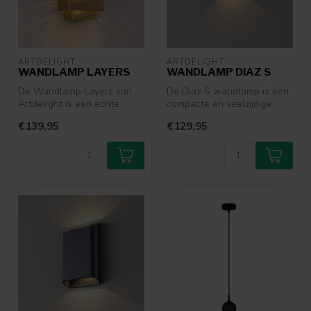
ARTDELIGHT
ARTDELIGHT
WANDLAMP LAYERS
WANDLAMP DIAZ S
De Wandlamp Layers van
De Diaz-S wandlamp is een
Artdelight is een echte
compacte en veelzijdige
blikvanger in een ruimte.
lamp die geschikt is voor
€139,95
€129,95
Het uni...
vers...