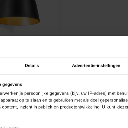
DUCRÉ
 LAMP SWAM 2.0 IP65
 black, black/gold
Details
Advertentie-instellingen
€312,31
w gegevens
e
erwerken je persoonlijke gegevens (bijv. uw IP-adres) met behul
apparaat op te slaan en te gebruiken met als doel gepersonalise
 content, inzicht in publiek en productontwikkeling. U kunt kiez
Showing
1
-
1
of 1
 ook graag: