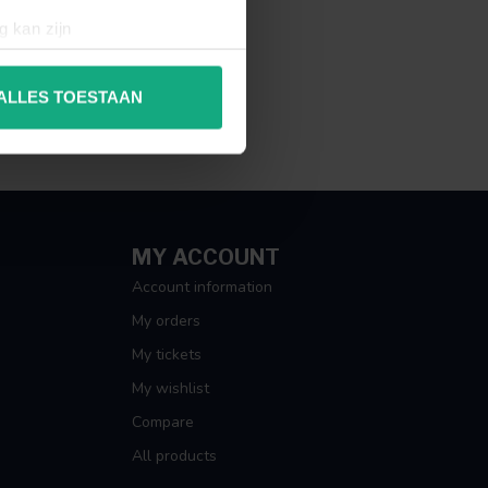
g kan zijn
erprinting)
t
detailgedeelte
in. U kunt uw
ALLES TOESTAAN
 media te bieden en om ons
ze partners voor social
nformatie die u aan ze heeft
MY ACCOUNT
Account information
My orders
My tickets
My wishlist
Compare
All products