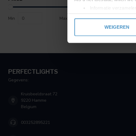
Informatie verzamelen
Uw apparaat identific
Min
Max
Lees meer over hoe uw perso
WEIGEREN
toestemming op elk moment wi
We gebruiken cookies om cont
websiteverkeer te analyseren
media, adverteren en analys
verstrekt of die ze hebben v
PERFECTLIGHTS
Gegevens:
Kruisbeeldsraat 72
9220 Hamme
Belgium
003252895221