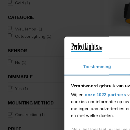
Gold
(1)
CATEGORIE
Wall lamps
(1)
Outdoor lighting
(1)
SENSOR
WEVER & 
LED WALL
No
(1)
Available in
Toestemming
DIMMABLE
€354,89
Verantwoord gebruik van u
Yes
(1)
Compar
Wij en
onze 1022 partners
v
cookies om informatie op uw 
MOUNTING METHOD
metingen aan advertenties en
Construction
(1)
en met welke doelen.
PRICE
Als u het toestaat, willen we