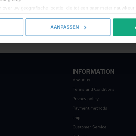
 over uw geografische locatie, die tot een paar meter nauwkeuri
eren door het actief te scannen op specifieke eigenschappen (fing
onlijke gegevens worden verwerkt en stel uw voorkeuren in he
AANPASSEN
jzigen of intrekken in de Cookieverklaring.
ent en advertenties te personaliseren, om functies voor social
. Ook delen we informatie over uw gebruik van onze site met on
e. Deze partners kunnen deze gegevens combineren met andere i
erzameld op basis van uw gebruik van hun services.
INFORMATION
About us
Terms and Conditions
Privacy policy
Payment methods
ship
Customer Service