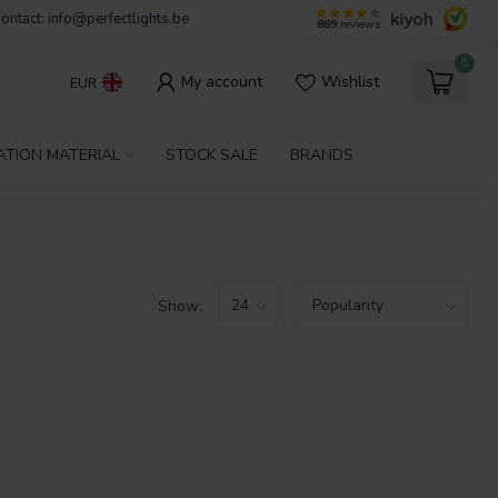
ontact:
info@perfectlights.be
889
reviews
0
My account
Wishlist
EUR
ATION MATERIAL
STOCK SALE
BRANDS
Show: