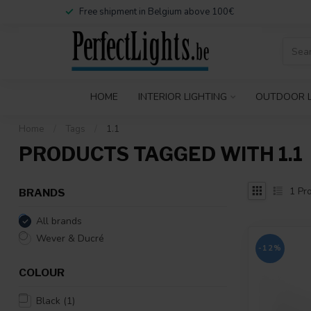
Free shipment in Belgium above 100€
HOME
INTERIOR LIGHTING
OUTDOOR L
Home
/
Tags
/
1.1
PRODUCTS TAGGED WITH 1.1
1
Pro
BRANDS
All brands
Wever & Ducré
-12%
COLOUR
Black
(1)