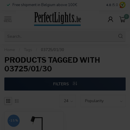
Free shipment in Belgium above 100€
Secure paymen
4.0
/5.0
0
MENU
Home
/
Tags
/
03725/01/30
PRODUCTS TAGGED WITH
03725/01/30
FILTERS
-15%