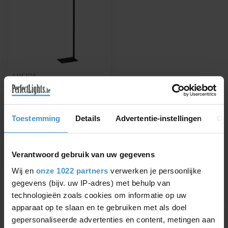
LUCIDE
LESLEY - READING
LAMP - GU10 - BLACK -
03725/01/30
LESLEY - Reading lamp -
Toestemming
Details
Advertentie-instellingen
Ov
GU10 - Black
€151,26
€177,95
Verantwoord gebruik van uw gegevens
Wij en
onze 1022 partners
verwerken je persoonlijke
gegevens (bijv. uw IP-adres) met behulp van
technologieën zoals cookies om informatie op uw
Showing
1
-
1
of 1
apparaat op te slaan en te gebruiken met als doel
gepersonaliseerde advertenties en content, metingen aan