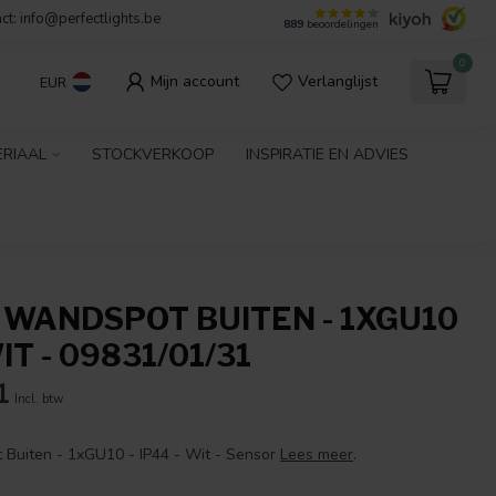
ct:
info@perfectlights.be
889
beoordelingen
0
Mijn account
Verlanglijst
EUR
ERIAAL
STOCKVERKOOP
INSPIRATIE EN ADVIES
- WANDSPOT BUITEN - 1XGU10
WIT - 09831/01/31
1
Incl. btw
Buiten - 1xGU10 - IP44 - Wit - Sensor
Lees meer
.