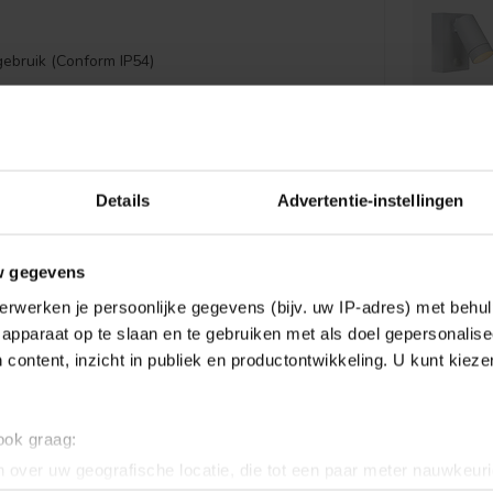
ebruik (Conform IP54)
Details
Advertentie-instellingen
GERELAT
w gegevens
erwerken je persoonlijke gegevens (bijv. uw IP-adres) met behul
PHI
apparaat op te slaan en te gebruiken met als doel gepersonalise
Co
 content, inzicht in publiek en productontwikkeling. U kunt kiez
PHI
Co
 ook graag:
DI
 over uw geografische locatie, die tot een paar meter nauwkeuri