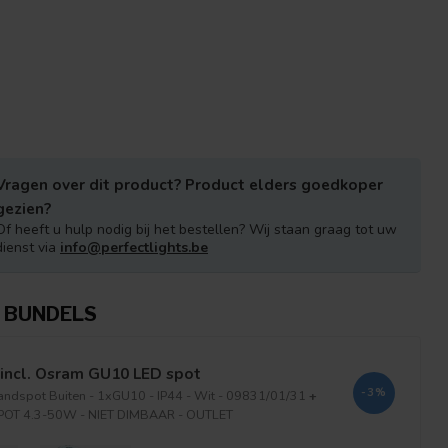
Vragen over dit product? Product elders goedkoper
gezien?
Of heeft u hulp nodig bij het bestellen? Wij staan graag tot uw
dienst via
info@perfectlights.be
 BUNDELS
incl. Osram GU10 LED spot
-3%
ndspot Buiten - 1xGU10 - IP44 - Wit - 09831/01/31
+
POT 4.3-50W - NIET DIMBAAR - OUTLET