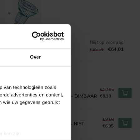
+
Niet op voorraad
€64,01
€65,51
Over
EERDE PRODUCTEN
p van technologieën zoals
€10,95
LIPS
erde advertenties en content,
rePro GU10 LED Spot 4.6-50W - DIMBAAR
€8,10
en wie uw gegevens gebruikt
LIPS
€9,68
rePro GU10 LED spot 4.6-50W - NIET
€6,95
MBAAR
g kan zijn