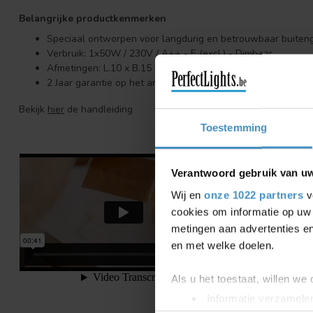
Belangrijke productkenmerken
Speciaal ontworpen voor langdurig en betrouwbaar buiteng
Verbruik: 1x50W / 230V / A++ - E (excl.) - Dimbaar
Afmetingen: L.10 x B.15 x H.15,6 cm
2 Jaar garantie op het armatuur
Bekijk
hier
de handleiding
Toestemming
Verantwoord gebruik van u
Wij en
onze 1022 partners
v
cookies om informatie op uw 
metingen aan advertenties en
en met welke doelen.
Als u het toestaat, willen we
Informatie verzamelen