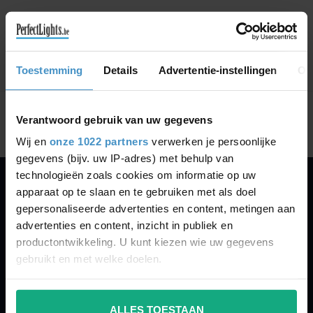
GA VERDER MET WINKELEN
Toestemming
Details
Advertentie-instellingen
Ov
Toon
1
-
0
van 0
Verantwoord gebruik van uw gegevens
Wij en
onze 1022 partners
verwerken je persoonlijke
gegevens (bijv. uw IP-adres) met behulp van
technologieën zoals cookies om informatie op uw
apparaat op te slaan en te gebruiken met als doel
PERFECTLIGHTS
gepersonaliseerde advertenties en content, metingen aan
Gegevens:
advertenties en content, inzicht in publiek en
productontwikkeling. U kunt kiezen wie uw gegevens
Kruisbeeldsraat 72
gebruikt en met welke doelen.
9220 Hamme
Belgium
Als u het toestaat, willen we ook graag:
ALLES TOESTAAN
Informatie verzamelen over uw geografische