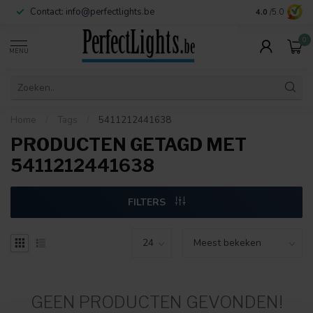
Contact:
info@perfectlights.be
4.0
/5.0
0
MENU
Home
/
Tags
/
5411212441638
PRODUCTEN GETAGD MET
5411212441638
FILTERS
GEEN PRODUCTEN GEVONDEN!