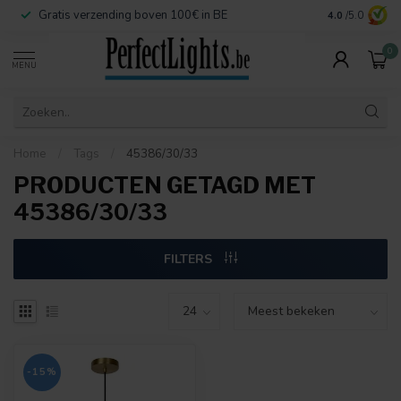
Gratis verzending boven 100€ in BE
Veilige betaa
4.0
/5.0
0
MENU
Home
/
Tags
/
45386/30/33
PRODUCTEN GETAGD MET
45386/30/33
FILTERS
-15%