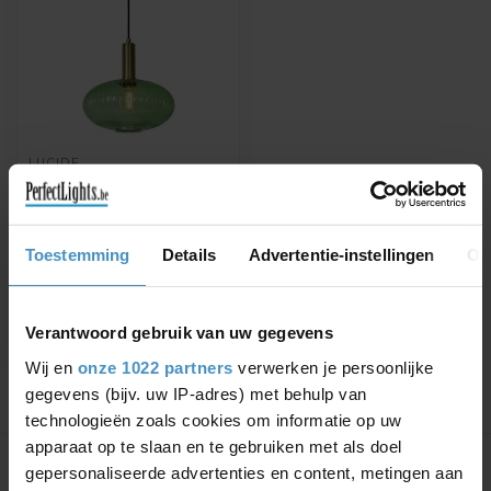
LUCIDE
MALOTO - HANGLAMP -
Ø 30 CM - 1XE27 -
GROEN - 45386/30/33
MALOTO - Hanglamp - Ø 30
Toestemming
Details
Advertentie-instellingen
Ov
cm - 1xE27 - Groen
€62,01
€72,95
Verantwoord gebruik van uw gegevens
Wij en
onze 1022 partners
verwerken je persoonlijke
gegevens (bijv. uw IP-adres) met behulp van
technologieën zoals cookies om informatie op uw
Toon
1
-
1
van 1
apparaat op te slaan en te gebruiken met als doel
gepersonaliseerde advertenties en content, metingen aan