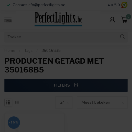
Contact:
info@perfectlights.be
4.0
/5.0
0
MENU
Home
/
Tags
/
350168B5
PRODUCTEN GETAGD MET
350168B5
FILTERS
-15%