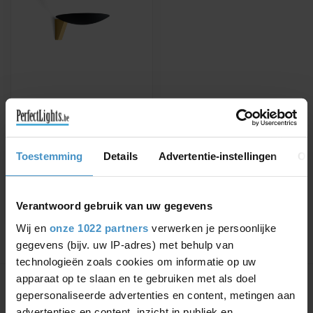
WEVER & DUCRÉ
LED WANDLAMP
SCAVA 1.0
Verkrijgbaar in zwart,
Toestemming
Details
Advertentie-instellingen
Ov
zwart/goud of wit
€235,84
€277,45
Verantwoord gebruik van uw gegevens
Wij en
onze 1022 partners
verwerken je persoonlijke
gegevens (bijv. uw IP-adres) met behulp van
technologieën zoals cookies om informatie op uw
Toon
1
-
1
van 1
apparaat op te slaan en te gebruiken met als doel
gepersonaliseerde advertenties en content, metingen aan
advertenties en content, inzicht in publiek en