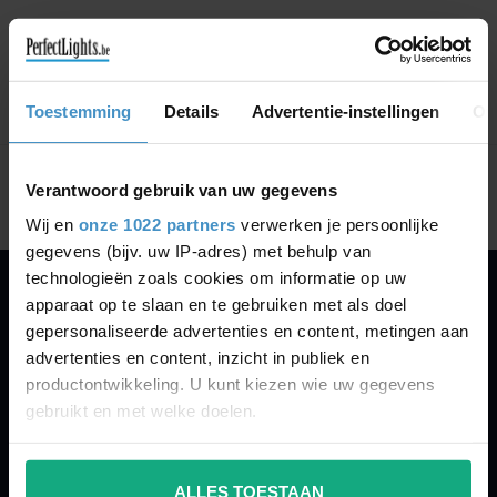
GA VERDER MET WINKELEN
Toestemming
Details
Advertentie-instellingen
Ov
Toon
1
-
0
van 0
Verantwoord gebruik van uw gegevens
Wij en
onze 1022 partners
verwerken je persoonlijke
gegevens (bijv. uw IP-adres) met behulp van
technologieën zoals cookies om informatie op uw
apparaat op te slaan en te gebruiken met als doel
PERFECTLIGHTS
gepersonaliseerde advertenties en content, metingen aan
Gegevens:
advertenties en content, inzicht in publiek en
productontwikkeling. U kunt kiezen wie uw gegevens
Kruisbeeldsraat 72
gebruikt en met welke doelen.
9220 Hamme
Belgium
Als u het toestaat, willen we ook graag:
ALLES TOESTAAN
Informatie verzamelen over uw geografische