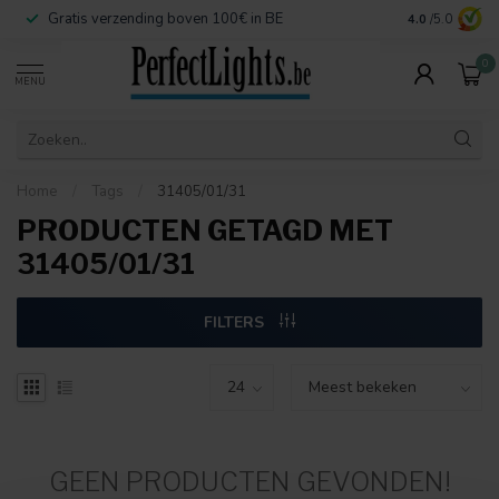
Gratis verzending boven 100€ in BE
Veilige betaa
4.0
/5.0
0
MENU
Home
/
Tags
/
31405/01/31
PRODUCTEN GETAGD MET
31405/01/31
FILTERS
GEEN PRODUCTEN GEVONDEN!