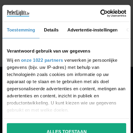
GA VERDER MET WINKELEN
Toestemming
Details
Advertentie-instellingen
Ov
Toon
1
-
0
van 0
Verantwoord gebruik van uw gegevens
Wij en
onze 1022 partners
verwerken je persoonlijke
gegevens (bijv. uw IP-adres) met behulp van
technologieën zoals cookies om informatie op uw
apparaat op te slaan en te gebruiken met als doel
PERFECTLIGHTS
gepersonaliseerde advertenties en content, metingen aan
Gegevens:
advertenties en content, inzicht in publiek en
productontwikkeling. U kunt kiezen wie uw gegevens
Kruisbeeldsraat 72
gebruikt en met welke doelen.
9220 Hamme
Belgium
Als u het toestaat, willen we ook graag:
ALLES TOESTAAN
Informatie verzamelen over uw geografische