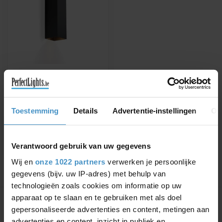
WEVER & DUCRÉ
WANDLAMP BOX MINI
2.0 PAR16
Verkrijgbaar in Wit, Zwart,
Toestemming
Details
Advertentie-instellingen
Ov
Geborsteld Alu of Koper
€95,83
€108,90
Verantwoord gebruik van uw gegevens
Wij en
onze 1022 partners
verwerken je persoonlijke
gegevens (bijv. uw IP-adres) met behulp van
technologieën zoals cookies om informatie op uw
Toon
1
-
1
van 1
apparaat op te slaan en te gebruiken met als doel
gepersonaliseerde advertenties en content, metingen aan
advertenties en content, inzicht in publiek en