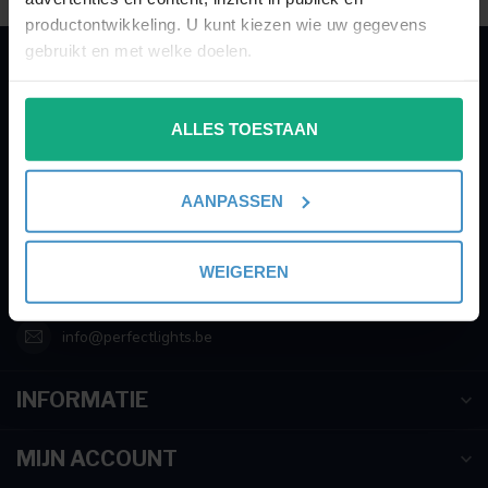
productontwikkeling. U kunt kiezen wie uw gegevens
gebruikt en met welke doelen.
PERFECTLIGHTS
Als u het toestaat, willen we ook graag:
Gegevens:
ALLES TOESTAAN
Informatie verzamelen over uw geografische
locatie, die tot een paar meter nauwkeurig kan zijn
Kruisbeeldsraat 72
Uw apparaat identificeren door het actief te
9220 Hamme
AANPASSEN
scannen op specifieke eigenschappen (fingerprinting)
Belgium
Lees meer over hoe uw persoonlijke gegevens worden
verwerkt en stel uw voorkeuren in het
detailgedeelte
in.
WEIGEREN
003252895221
U kunt uw toestemming op elk moment wijzigen of
intrekken in de Cookieverklaring.
info@perfectlights.be
We gebruiken cookies om content en advertenties te
INFORMATIE
personaliseren, om functies voor social media te bieden
en om ons websiteverkeer te analyseren. Ook delen we
informatie over uw gebruik van onze site met onze
MIJN ACCOUNT
partners voor social media, adverteren en analyse. Deze