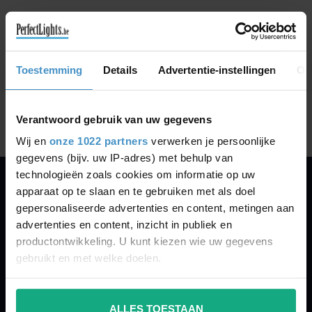
GA VERDER MET WINKELEN
Toestemming
Details
Advertentie-instellingen
Ov
Toon
1
-
0
van 0
Verantwoord gebruik van uw gegevens
Wij en
onze 1022 partners
verwerken je persoonlijke
gegevens (bijv. uw IP-adres) met behulp van
technologieën zoals cookies om informatie op uw
apparaat op te slaan en te gebruiken met als doel
PERFECTLIGHTS
gepersonaliseerde advertenties en content, metingen aan
Gegevens:
advertenties en content, inzicht in publiek en
productontwikkeling. U kunt kiezen wie uw gegevens
Kruisbeeldsraat 72
gebruikt en met welke doelen.
9220 Hamme
Belgium
Als u het toestaat, willen we ook graag:
ALLES TOESTAAN
Informatie verzamelen over uw geografische