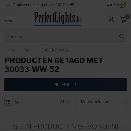
Gratis verzending boven 100€ in BE
Veilige betaa
4.0
/5.0
0
MENU
Home
/
Tags
/
30033-WW-52
PRODUCTEN GETAGD MET
30033-WW-52
FILTERS
GEEN PRODUCTEN GEVONDEN!