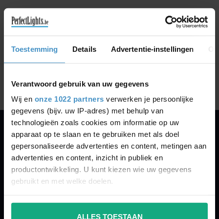
GA VERDER MET WINKELEN
Toestemming
Details
Advertentie-instellingen
Ov
Toon
1
-
0
van 0
Verantwoord gebruik van uw gegevens
Wij en
onze 1022 partners
verwerken je persoonlijke
gegevens (bijv. uw IP-adres) met behulp van
technologieën zoals cookies om informatie op uw
apparaat op te slaan en te gebruiken met als doel
PERFECTLIGHTS
gepersonaliseerde advertenties en content, metingen aan
Gegevens:
advertenties en content, inzicht in publiek en
productontwikkeling. U kunt kiezen wie uw gegevens
Kruisbeeldsraat 72
gebruikt en met welke doelen.
9220 Hamme
Belgium
Als u het toestaat, willen we ook graag:
ALLES TOESTAAN
Informatie verzamelen over uw geografische