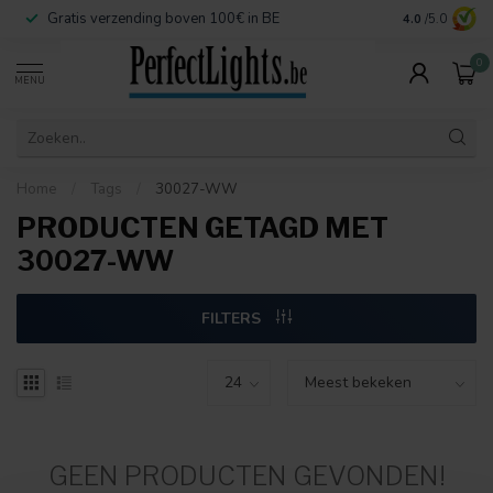
Gratis verzending boven 100€ in BE
Veilige betaa
4.0
/5.0
0
MENU
Home
/
Tags
/
30027-WW
PRODUCTEN GETAGD MET
30027-WW
FILTERS
GEEN PRODUCTEN GEVONDEN!