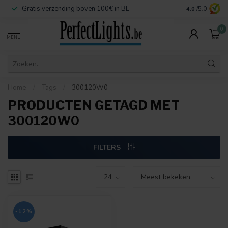
Gratis verzending boven 100€ in BE
Veilige betaa
4.0
/5.0
0
MENU
Home
/
Tags
/
300120W0
PRODUCTEN GETAGD MET
300120W0
FILTERS
-12%