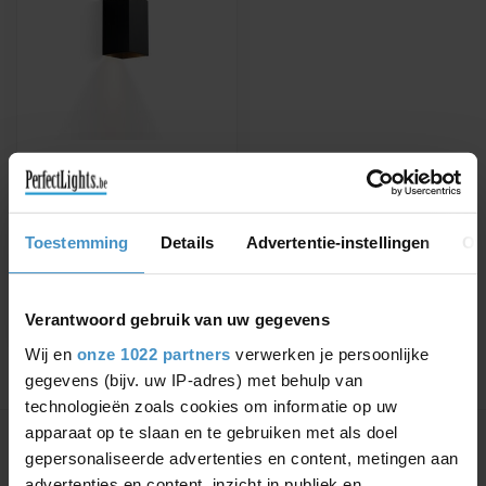
WEVER & DUCRÉ
WANDLAMP BOX MINI
1.0 PAR16
Verkrijgbaar in Wit, Zwart,
Toestemming
Details
Advertentie-instellingen
Ov
Geborsteld Alu of Koper
€70,92
€80,59
Verantwoord gebruik van uw gegevens
Wij en
onze 1022 partners
verwerken je persoonlijke
gegevens (bijv. uw IP-adres) met behulp van
technologieën zoals cookies om informatie op uw
Toon
1
-
1
van 1
apparaat op te slaan en te gebruiken met als doel
gepersonaliseerde advertenties en content, metingen aan
advertenties en content, inzicht in publiek en