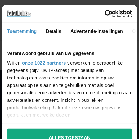
GA VERDER MET WINKELEN
Toestemming
Details
Advertentie-instellingen
Ov
Toon
1
-
0
van 0
Verantwoord gebruik van uw gegevens
Wij en
onze 1022 partners
verwerken je persoonlijke
gegevens (bijv. uw IP-adres) met behulp van
technologieën zoals cookies om informatie op uw
apparaat op te slaan en te gebruiken met als doel
PERFECTLIGHTS
gepersonaliseerde advertenties en content, metingen aan
Gegevens:
advertenties en content, inzicht in publiek en
productontwikkeling. U kunt kiezen wie uw gegevens
Kruisbeeldsraat 72
gebruikt en met welke doelen.
9220 Hamme
Belgium
Als u het toestaat, willen we ook graag:
ALLES TOESTAAN
Informatie verzamelen over uw geografische