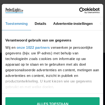
GA VERDER MET WINKELEN
Toestemming
Details
Advertentie-instellingen
Ov
Toon
1
-
0
van 0
Verantwoord gebruik van uw gegevens
Wij en
onze 1022 partners
verwerken je persoonlijke
gegevens (bijv. uw IP-adres) met behulp van
technologieën zoals cookies om informatie op uw
apparaat op te slaan en te gebruiken met als doel
PERFECTLIGHTS
gepersonaliseerde advertenties en content, metingen aan
Gegevens:
advertenties en content, inzicht in publiek en
productontwikkeling. U kunt kiezen wie uw gegevens
Kruisbeeldsraat 72
gebruikt en met welke doelen.
9220 Hamme
Belgium
Als u het toestaat, willen we ook graag:
ALLES TOESTAAN
Informatie verzamelen over uw geografische