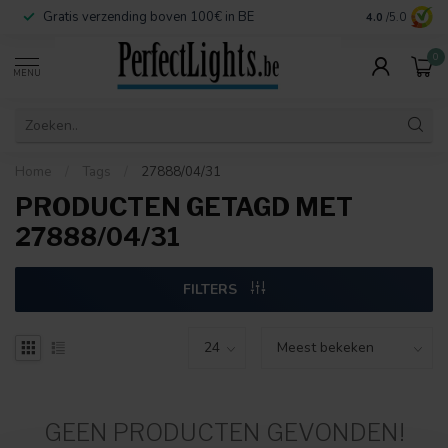
Gratis verzending boven 100€ in BE
Veilige betaa
4.0
/5.0
0
MENU
Home
/
Tags
/
27888/04/31
PRODUCTEN GETAGD MET
27888/04/31
FILTERS
GEEN PRODUCTEN GEVONDEN!