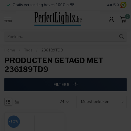
Gratis verzending boven 100€ in BE
Veilige betaa
4.0
/5.0
0
MENU
Home
/
Tags
/
236189TD9
PRODUCTEN GETAGD MET
236189TD9
FILTERS
-12%