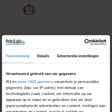
WEVER & DUCRÉ
LED HANGLAMP
WETRO 1.0
Verkrijgbaar in Bruin
Toestemming
Details
Advertentie-instellingen
Ov
rookglas, Diamant,
Gestreept, Grijs rookglas of
€318,91
€362,40
opaal
Verantwoord gebruik van uw gegevens
Wij en
onze 1022 partners
verwerken je persoonlijke
gegevens (bijv. uw IP-adres) met behulp van
technologieën zoals cookies om informatie op uw
Toon
1
-
1
van 1
apparaat op te slaan en te gebruiken met als doel
gepersonaliseerde advertenties en content, metingen aan
advertenties en content, inzicht in publiek en