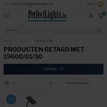
Contact:
info@perfectlights.be
4.0
/5.0
0
MENU
Home
/
Tags
/
19600/01/30
PRODUCTEN GETAGD MET
19600/01/30
FILTERS
-15%