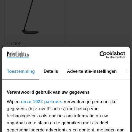
LUCIDE
HESTER -
BUREAULAMP -
1XGU10 - ANTRACIET -
19600/01/30
Toestemming
Details
Advertentie-instellingen
Ov
HESTER - Bureaulamp -
1xGU10 - Antraciet -
19600/01/30
€57,76
€67,95
Verantwoord gebruik van uw gegevens
Wij en
onze 1022 partners
verwerken je persoonlijke
gegevens (bijv. uw IP-adres) met behulp van
technologieën zoals cookies om informatie op uw
Toon
1
-
1
van 1
apparaat op te slaan en te gebruiken met als doel
gepersonaliseerde advertenties en content, metingen aan