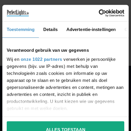
GA VERDER MET WINKELEN
Toestemming
Details
Advertentie-instellingen
Ov
Toon
1
-
0
van 0
Verantwoord gebruik van uw gegevens
Wij en
onze 1022 partners
verwerken je persoonlijke
gegevens (bijv. uw IP-adres) met behulp van
technologieën zoals cookies om informatie op uw
apparaat op te slaan en te gebruiken met als doel
PERFECTLIGHTS
gepersonaliseerde advertenties en content, metingen aan
Gegevens:
advertenties en content, inzicht in publiek en
productontwikkeling. U kunt kiezen wie uw gegevens
Kruisbeeldsraat 72
gebruikt en met welke doelen.
9220 Hamme
Belgium
Als u het toestaat, willen we ook graag:
ALLES TOESTAAN
Informatie verzamelen over uw geografische