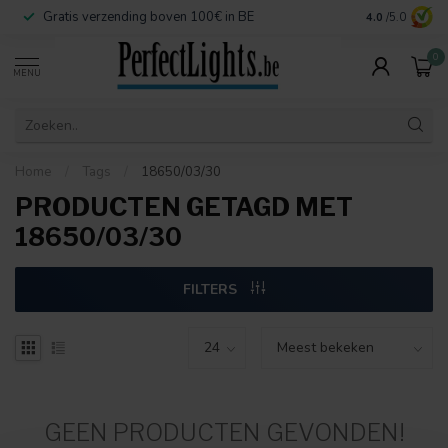
Gratis verzending boven 100€ in BE
Veilige betaa
4.0
/5.0
0
MENU
Home
/
Tags
/
18650/03/30
PRODUCTEN GETAGD MET
18650/03/30
FILTERS
GEEN PRODUCTEN GEVONDEN!