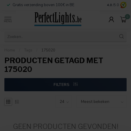
Gratis verzending boven 100€ in BE
Veilige betaa
4.0
/5.0
0
MENU
Home
/
Tags
/
175020
PRODUCTEN GETAGD MET
175020
FILTERS
GEEN PRODUCTEN GEVONDEN!