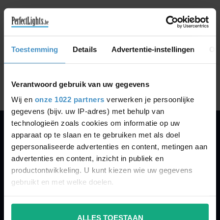
GA VERDER MET WINKELEN
Toestemming
Details
Advertentie-instellingen
Ov
Toon
1
-
0
van 0
Verantwoord gebruik van uw gegevens
Wij en
onze 1022 partners
verwerken je persoonlijke
gegevens (bijv. uw IP-adres) met behulp van
technologieën zoals cookies om informatie op uw
apparaat op te slaan en te gebruiken met als doel
PERFECTLIGHTS
gepersonaliseerde advertenties en content, metingen aan
Gegevens:
advertenties en content, inzicht in publiek en
productontwikkeling. U kunt kiezen wie uw gegevens
Kruisbeeldsraat 72
gebruikt en met welke doelen.
9220 Hamme
Belgium
Als u het toestaat, willen we ook graag:
ALLES TOESTAAN
Informatie verzamelen over uw geografische