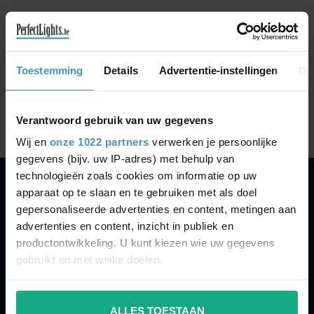
GA VERDER MET WINKELEN
Toestemming
Details
Advertentie-instellingen
Ov
Toon
1
-
0
van 0
Verantwoord gebruik van uw gegevens
Wij en
onze 1022 partners
verwerken je persoonlijke
gegevens (bijv. uw IP-adres) met behulp van
technologieën zoals cookies om informatie op uw
apparaat op te slaan en te gebruiken met als doel
PERFECTLIGHTS
gepersonaliseerde advertenties en content, metingen aan
Gegevens:
advertenties en content, inzicht in publiek en
productontwikkeling. U kunt kiezen wie uw gegevens
Kruisbeeldsraat 72
gebruikt en met welke doelen.
9220 Hamme
Belgium
Als u het toestaat, willen we ook graag:
ALLES TOESTAAN
Informatie verzamelen over uw geografische