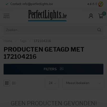
Contact:
info@perfectlights.be
4.0
/5.0
0
MENU
Home
/
Tags
/
172104216
PRODUCTEN GETAGD MET
172104216
FILTERS
GEEN PRODUCTEN GEVONDEN!