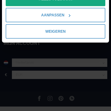
003252895221
locatie, die tot een paar meter nauwkeurig kan zijn
Uw apparaat identificeren door het actief te
AANPASSEN
info@perfectlights.be
scannen op specifieke eigenschappen (fingerprinting)
Lees meer over hoe uw persoonlijke gegevens worden
INFORMATIE
verwerkt en stel uw voorkeuren in het
detailgedeelte
in.
WEIGEREN
U kunt uw toestemming op elk moment wijzigen of
intrekken in de Cookieverklaring.
MIJN ACCOUNT
We gebruiken cookies om content en advertenties te
personaliseren, om functies voor social media te bieden
en om ons websiteverkeer te analyseren. Ook delen we
informatie over uw gebruik van onze site met onze
€
partners voor social media, adverteren en analyse. Deze
partners kunnen deze gegevens combineren met andere
informatie die u aan ze heeft verstrekt of die ze hebben
verzameld op basis van uw gebruik van hun services.