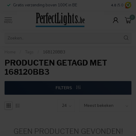
Gratis verzending boven 100€ in BE
Veilige betaa
4.0
/5.0
0
MENU
Home
/
Tags
/
168120BB3
PRODUCTEN GETAGD MET
168120BB3
FILTERS
GEEN PRODUCTEN GEVONDEN!