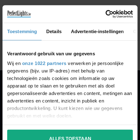
GA VERDER MET WINKELEN
Toestemming
Details
Advertentie-instellingen
Ov
Toon
1
-
0
van 0
Verantwoord gebruik van uw gegevens
Wij en
onze 1022 partners
verwerken je persoonlijke
gegevens (bijv. uw IP-adres) met behulp van
technologieën zoals cookies om informatie op uw
apparaat op te slaan en te gebruiken met als doel
PERFECTLIGHTS
gepersonaliseerde advertenties en content, metingen aan
Gegevens:
advertenties en content, inzicht in publiek en
productontwikkeling. U kunt kiezen wie uw gegevens
Kruisbeeldsraat 72
gebruikt en met welke doelen.
9220 Hamme
Belgium
Als u het toestaat, willen we ook graag:
ALLES TOESTAAN
Informatie verzamelen over uw geografische