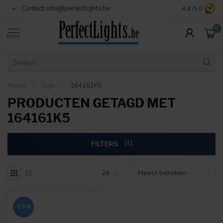
Contact:
info@perfectlights.be
4.0
/5.0
0
MENU
Home
/
Tags
/
164161K5
PRODUCTEN GETAGD MET
164161K5
FILTERS
-15%