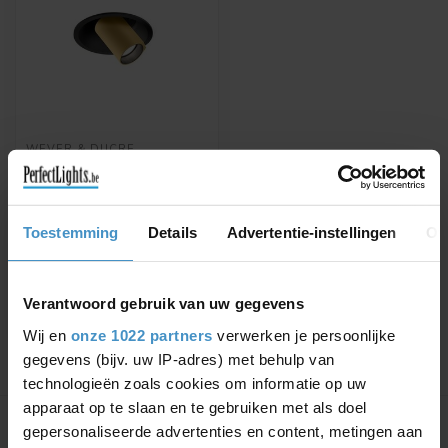
WEVER & DUCRÉ
INBOUWSPOT
BLIEK1.0 LED ROUND
PETIT
Verkrijgbaar in wit, zwart of
Toestemming
Details
Advertentie-instellingen
Ov
zwart/goud
€143,89
€169,28
Verantwoord gebruik van uw gegevens
Wij en
onze 1022 partners
verwerken je persoonlijke
gegevens (bijv. uw IP-adres) met behulp van
technologieën zoals cookies om informatie op uw
Toon
1
-
1
van 1
apparaat op te slaan en te gebruiken met als doel
gepersonaliseerde advertenties en content, metingen aan