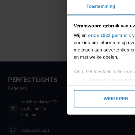
Toestemming
Verantwoord gebruik van u
Wij en
onze 1022 partners
v
cookies om informatie op uw 
metingen aan advertenties en
en met welke doelen.
Als u het toestaat, willen we
PERFECTLIGHTS
Informatie verzamelen
Uw apparaat identific
Gegevens:
Lees meer over hoe uw perso
WEIGEREN
Kruisbeeldsraat 72
toestemming op elk moment wi
9220 Hamme
Belgium
We gebruiken cookies om cont
websiteverkeer te analyseren
003252895221
media, adverteren en analys