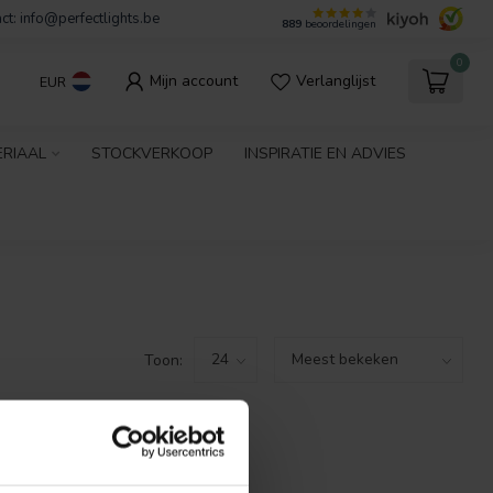
ct:
info@perfectlights.be
889
beoordelingen
0
Mijn account
Verlanglijst
EUR
ERIAAL
STOCKVERKOOP
INSPIRATIE EN ADVIES
Toon:
GEVONDEN!