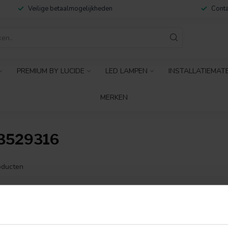
Veilige betaalmogelijkheden
Conta
PREMIUM BY LUCIDE
LED LAMPEN
INSTALLATIEMAT
MERKEN
3529316
ducten
GEEN PRODUCTEN 