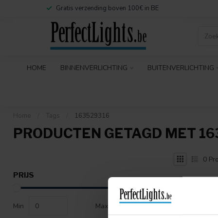
Gratis verzending boven 100€ in BE
HOME
BINNENVERLICHTING
BUITENVERLICHTING
Home
/
Tags
/
163529316
PRODUCTEN GETAGD MET 16
0
Pro
PRIJS
Min
Max