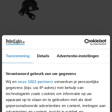
WEVER & DUCRÉ
SARA ON BASE 3.0
PAR16
Verkrijgbaar in zwart,
Toestemming
Details
Advertentie-instellingen
Ov
zwart/goud of wit
€263,54
€299,48
Verantwoord gebruik van uw gegevens
Wij en
onze 1022 partners
verwerken je persoonlijke
gegevens (bijv. uw IP-adres) met behulp van
technologieën zoals cookies om informatie op uw
Toon
1
-
1
van 1
apparaat op te slaan en te gebruiken met als doel
gepersonaliseerde advertenties en content, metingen aan
advertenties en content, inzicht in publiek en