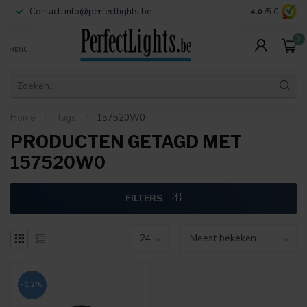
Contact:
info@perfectlights.be
4.0
/5.0
0
MENU
Home
/
Tags
/
157520W0
PRODUCTEN GETAGD MET
157520W0
FILTERS
-12%