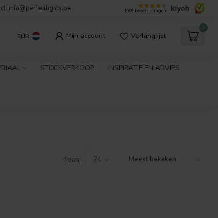
ct:
info@perfectlights.be
889
beoordelingen
0
Mijn account
Verlanglijst
EUR
ERIAAL
STOCKVERKOOP
INSPIRATIE EN ADVIES
Toon: