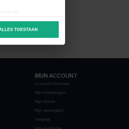
g kan zijn
erprinting)
t
detailgedeelte
in. U kunt uw
ALLES TOESTAAN
 media te bieden en om ons
ze partners voor social
nformatie die u aan ze heeft
MIJN ACCOUNT
Account informatie
Mijn bestellingen
Mijn tickets
Mijn verlanglijst
Vergelijk
Alle producten