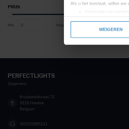
Als u het toestaat, willen we
PRIJS
Informatie verzamelen
Uw apparaat identific
Min
Max
Lees meer over hoe uw perso
WEIGEREN
toestemming op elk moment wi
We gebruiken cookies om cont
websiteverkeer te analyseren
media, adverteren en analys
verstrekt of die ze hebben v
PERFECTLIGHTS
Gegevens:
Kruisbeeldsraat 72
9220 Hamme
Belgium
003252895221