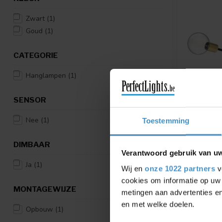
Zwart
(1)
Goud
(1)
CATEGORIE
Hanglampen
(1)
SENSOR
PSM LIGHT
Nee
(1)
Toestemming
CLEO HA
1508
DIMBAAR
Enkel bij o
Verantwoord gebruik van u
Gratis
Ja
(1)
Wij en
onze 1022 partners
v
€440,00
cookies om informatie op uw 
MONTAGEWIJZE
Vergelij
metingen aan advertenties en
en met welke doelen.
Opbouw
(1)