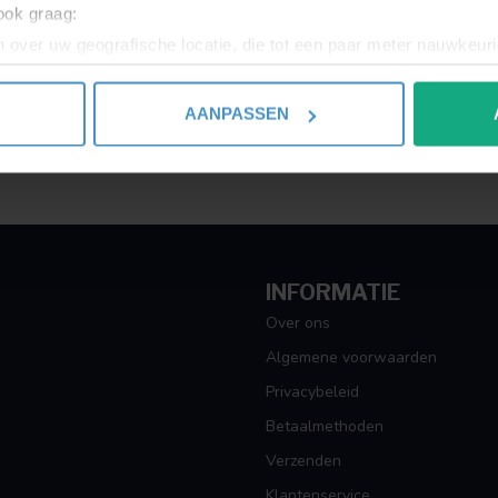
 ook graag:
Toon
1
-
1
van 1
 over uw geografische locatie, die tot een paar meter nauwkeuri
eren door het actief te scannen op specifieke eigenschappen (fing
onlijke gegevens worden verwerkt en stel uw voorkeuren in he
AANPASSEN
jzigen of intrekken in de Cookieverklaring.
ent en advertenties te personaliseren, om functies voor social
. Ook delen we informatie over uw gebruik van onze site met on
e. Deze partners kunnen deze gegevens combineren met andere i
erzameld op basis van uw gebruik van hun services.
INFORMATIE
Over ons
Algemene voorwaarden
Privacybeleid
Betaalmethoden
Verzenden
Klantenservice