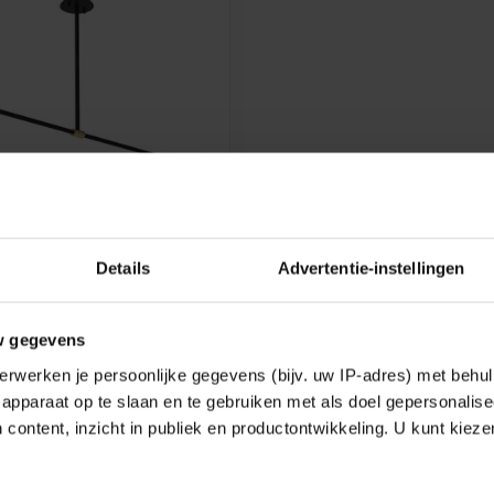
ING
Details
Advertentie-instellingen
NGLAMP ZWART/GOUD
ns met 2 x LED filament lamp
w gegevens
erwerken je persoonlijke gegevens (bijv. uw IP-adres) met behul
apparaat op te slaan en te gebruiken met als doel gepersonalise
k
 content, inzicht in publiek en productontwikkeling. U kunt kiez