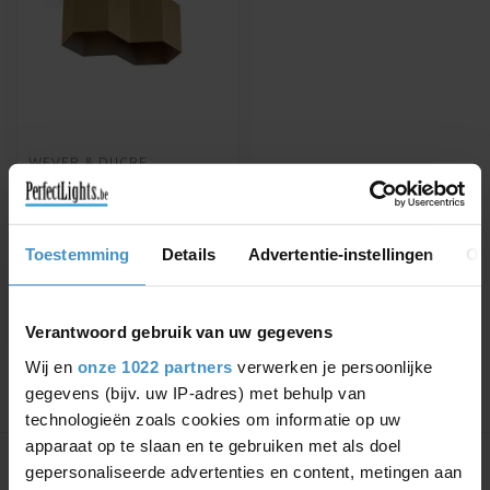
WEVER & DUCRÉ
DESIGN PLAFONDSPOT
HEXO CEILING 2.0
PAR16
Verkrijgbaar in goud,
Toestemming
Details
Advertentie-instellingen
Ov
geborsteld Alu, wit, zwart,
koper of brons
€151,73
€172,43
Verantwoord gebruik van uw gegevens
Wij en
onze 1022 partners
verwerken je persoonlijke
gegevens (bijv. uw IP-adres) met behulp van
technologieën zoals cookies om informatie op uw
Toon
1
-
1
van 1
apparaat op te slaan en te gebruiken met als doel
gepersonaliseerde advertenties en content, metingen aan