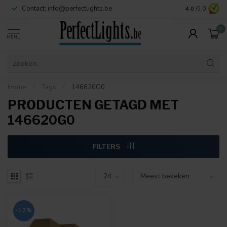
Contact:
info@perfectlights.be
4.0
/5.0
0
MENU
Home
/
Tags
/
146620G0
PRODUCTEN GETAGD MET
146620G0
FILTERS
-12%