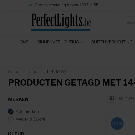
Gratis verzending boven 100€ in BE
HOME
BINNENVERLICHTING
BUITENVERLICHTING
Home
/
Tags
/
144264W2
PRODUCTEN GETAGD MET 1
1
Pro
MERKEN
Alle merken
Wever & Ducré
-15%
KLEUR