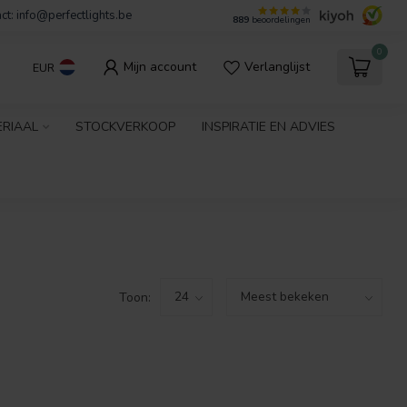
ct:
info@perfectlights.be
889
beoordelingen
0
Mijn account
Verlanglijst
EUR
ERIAAL
STOCKVERKOOP
INSPIRATIE EN ADVIES
Toon: