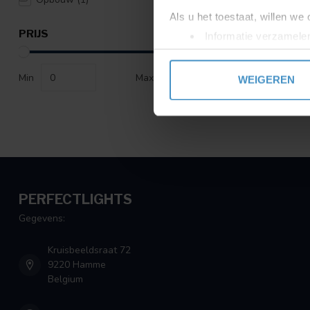
Als u het toestaat, willen we
PRIJS
Informatie verzamelen
Uw apparaat identific
Lees meer over hoe uw perso
Min
Max
WEIGEREN
toestemming op elk moment wi
We gebruiken cookies om cont
websiteverkeer te analyseren
media, adverteren en analys
verstrekt of die ze hebben v
PERFECTLIGHTS
Gegevens:
Kruisbeeldsraat 72
9220 Hamme
Belgium