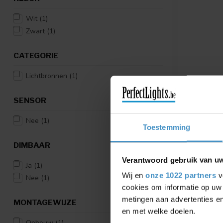
Wit
(1)
Zwart
(1)
CATEGORIE
Lichtbronnen
(1)
SENSOR
WEVER & 
Nee
(1)
SQUBE ON
Toestemming
Verkrijgbaar
DIMBAAR
3000°K
Verantwoord gebruik van u
€198,80
Ja
(1)
Wij en
onze 1022 partners
v
Nee
(1)
Vergelij
cookies om informatie op uw 
metingen aan advertenties en
MONTAGEWIJZE
en met welke doelen.
Opbouw
(1)