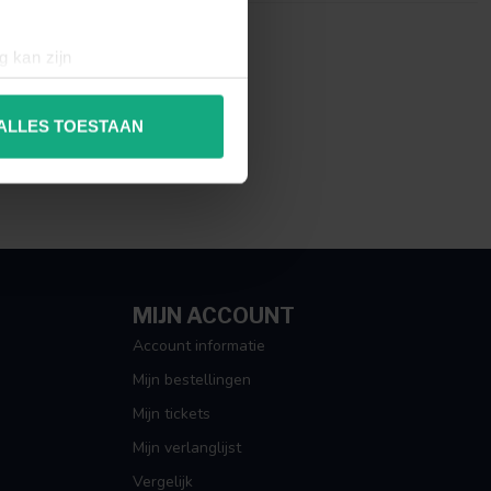
g kan zijn
erprinting)
t
detailgedeelte
in. U kunt uw
ALLES TOESTAAN
 media te bieden en om ons
ze partners voor social
nformatie die u aan ze heeft
MIJN ACCOUNT
Account informatie
Mijn bestellingen
Mijn tickets
Mijn verlanglijst
Vergelijk