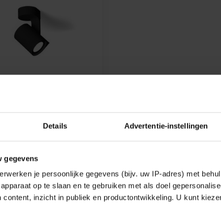
DUCRÉ
 BASE 1.0 LED
Details
Advertentie-instellingen
 in wit of zwart - 2700°K of
w gegevens
€168,98
erwerken je persoonlijke gegevens (bijv. uw IP-adres) met behul
k
apparaat op te slaan en te gebruiken met als doel gepersonalise
 content, inzicht in publiek en productontwikkeling. U kunt kiez