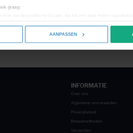
Toon
1
-
1
van 1
 ook graag:
 over uw geografische locatie, die tot een paar meter nauwkeuri
eren door het actief te scannen op specifieke eigenschappen (fing
onlijke gegevens worden verwerkt en stel uw voorkeuren in he
AANPASSEN
jzigen of intrekken in de Cookieverklaring.
ent en advertenties te personaliseren, om functies voor social
. Ook delen we informatie over uw gebruik van onze site met on
e. Deze partners kunnen deze gegevens combineren met andere i
erzameld op basis van uw gebruik van hun services.
INFORMATIE
Over ons
Algemene voorwaarden
Privacybeleid
Betaalmethoden
Verzenden