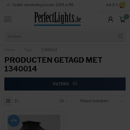
Gratis verzending boven 100€ in BE
Veilige betaa
4.0
/5.0
0
MENU
Home
/
Tags
/
1340014
PRODUCTEN GETAGD MET
1340014
FILTERS
-8%