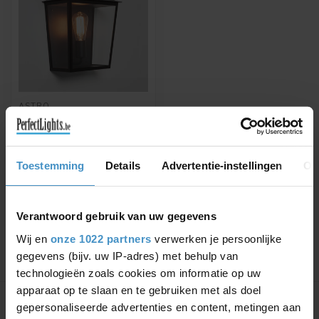
ASTRO
WANDLAMP
RICHMOND WALL 285
MAT ZWART IP44
Wandlamp geschikt voor
Toestemming
Details
Advertentie-instellingen
Ov
buitengebruik
€569,94
€619,50
Verantwoord gebruik van uw gegevens
Wij en
onze 1022 partners
verwerken je persoonlijke
gegevens (bijv. uw IP-adres) met behulp van
technologieën zoals cookies om informatie op uw
Toon
1
-
1
van 1
apparaat op te slaan en te gebruiken met als doel
gepersonaliseerde advertenties en content, metingen aan