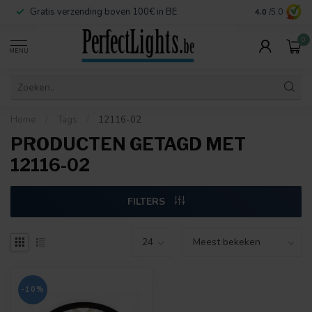
Gratis verzending boven 100€ in BE
Veilige betaa
4.0
/5.0
0
MENU
Home
/
Tags
/
12116-02
PRODUCTEN GETAGD MET
12116-02
FILTERS
-10%