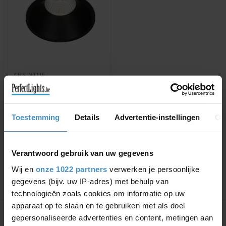
ABSINTHE
CLICKFIT DEEP SMALL
IP54 INBOUWSPOT
ZWART
Ter vervanging van artikel
Toestemming
Details
Advertentie-instellingen
Ov
12116-02. Clickfit Solo
Deep SO zwart GU10 35W
€22,41
€24,90
230V v...
Verantwoord gebruik van uw gegevens
Wij en
onze 1022 partners
verwerken je persoonlijke
gegevens (bijv. uw IP-adres) met behulp van
technologieën zoals cookies om informatie op uw
Toon
1
-
1
van 1
apparaat op te slaan en te gebruiken met als doel
gepersonaliseerde advertenties en content, metingen aan