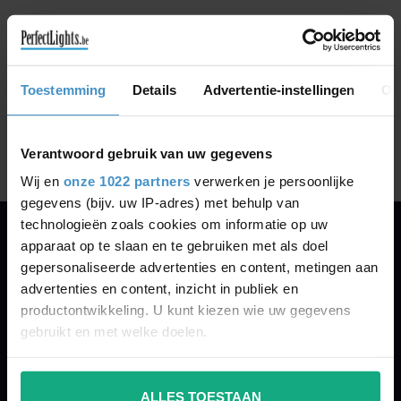
GA VERDER MET WINKELEN
Toestemming
Details
Advertentie-instellingen
Ov
Toon
1
-
0
van 0
Verantwoord gebruik van uw gegevens
Wij en
onze 1022 partners
verwerken je persoonlijke
gegevens (bijv. uw IP-adres) met behulp van
technologieën zoals cookies om informatie op uw
apparaat op te slaan en te gebruiken met als doel
PERFECTLIGHTS
gepersonaliseerde advertenties en content, metingen aan
Gegevens:
advertenties en content, inzicht in publiek en
productontwikkeling. U kunt kiezen wie uw gegevens
Kruisbeeldsraat 72
gebruikt en met welke doelen.
9220 Hamme
Belgium
Als u het toestaat, willen we ook graag:
ALLES TOESTAAN
Informatie verzamelen over uw geografische