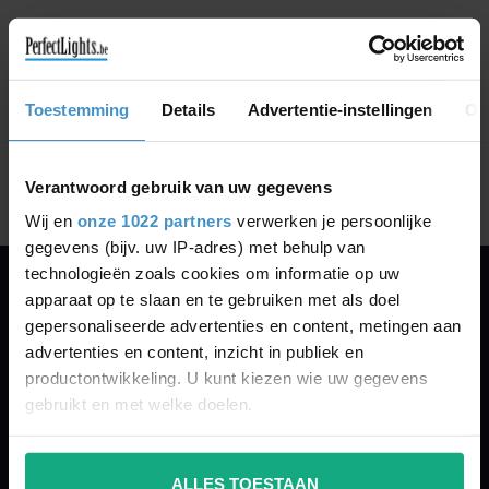
GA VERDER MET WINKELEN
Toestemming
Details
Advertentie-instellingen
Ov
Toon
1
-
0
van 0
Verantwoord gebruik van uw gegevens
Wij en
onze 1022 partners
verwerken je persoonlijke
gegevens (bijv. uw IP-adres) met behulp van
technologieën zoals cookies om informatie op uw
apparaat op te slaan en te gebruiken met als doel
PERFECTLIGHTS
gepersonaliseerde advertenties en content, metingen aan
Gegevens:
advertenties en content, inzicht in publiek en
productontwikkeling. U kunt kiezen wie uw gegevens
Kruisbeeldsraat 72
gebruikt en met welke doelen.
9220 Hamme
Belgium
Als u het toestaat, willen we ook graag:
ALLES TOESTAAN
Informatie verzamelen over uw geografische