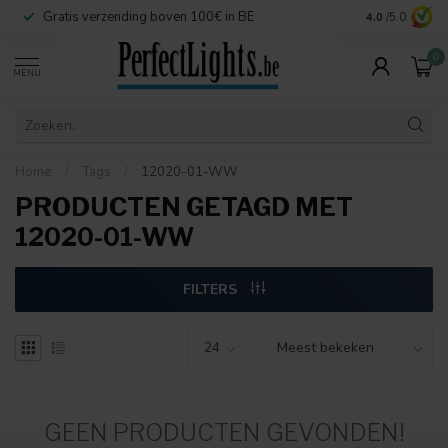
Gratis verzending boven 100€ in BE
Veilige betaa
4.0
/5.0
0
MENU
Home
/
Tags
/
12020-01-WW
PRODUCTEN GETAGD MET
12020-01-WW
FILTERS
GEEN PRODUCTEN GEVONDEN!