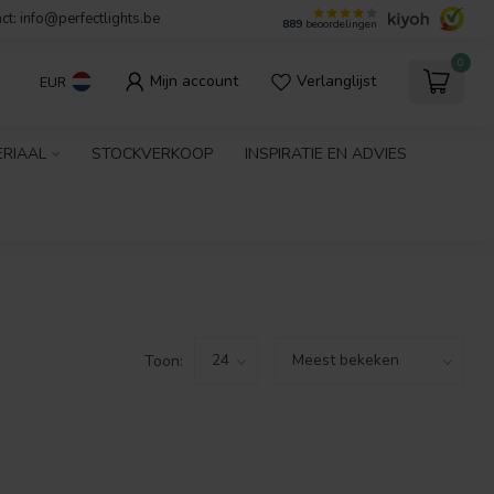
ct:
info@perfectlights.be
889
beoordelingen
0
Mijn account
Verlanglijst
EUR
ERIAAL
STOCKVERKOOP
INSPIRATIE EN ADVIES
Toon: