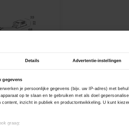
Details
Advertentie-instellingen
DUCRÉ
 | 350MA | 12-21V |
UT DIM
w gegevens
 350mA | 12-21V | phase-cut
erwerken je persoonlijke gegevens (bijv. uw IP-adres) met behul
apparaat op te slaan en te gebruiken met als doel gepersonalise
7,80
 content, inzicht in publiek en productontwikkeling. U kunt kiez
k
 ook graag: