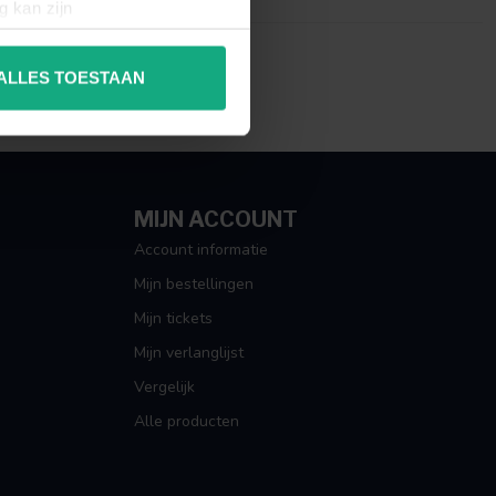
g kan zijn
erprinting)
t
detailgedeelte
in. U kunt uw
ALLES TOESTAAN
 media te bieden en om ons
ze partners voor social
nformatie die u aan ze heeft
MIJN ACCOUNT
Account informatie
Mijn bestellingen
Mijn tickets
Mijn verlanglijst
Vergelijk
Alle producten