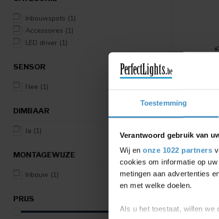
Inbouwspots
(1)
Accessoires
(1)
LED driver
(1)
SENSOR
Nee
(1)
Toestemming
DIMBAAR
WEVER & 
DRIVER 7W
PHASE-C
Ja
(1)
Verantwoord gebruik van u
Driver 7W |
Wij en
onze 1022 partners
v
dim
MONTAGEWIJZE
cookies om informatie op uw 
€3
€40,30
metingen aan advertenties en
Inbouw
(1)
en met welke doelen.
Vergelij
PRIJS
Als u het toestaat, willen we