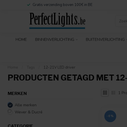
Gratis verzending boven 100€ in BE
HOME
BINNENVERLICHTING
BUITENVERLICHTING
Home
/
Tags
/
12-21V LED driver
PRODUCTEN GETAGD MET 12-
1
Pro
MERKEN
Alle merken
Wever & Ducré
-6%
CATEGORIE