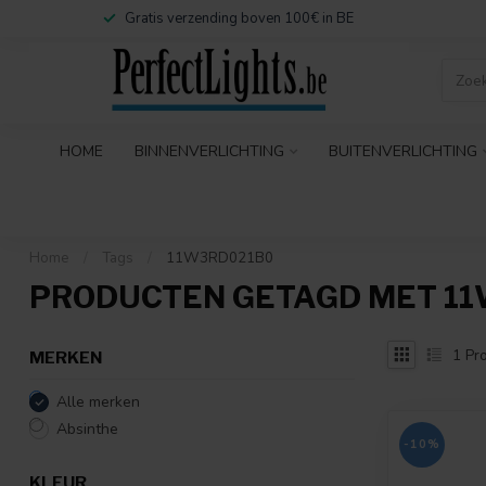
Gratis verzending boven 100€ in BE
HOME
BINNENVERLICHTING
BUITENVERLICHTING
Home
/
Tags
/
11W3RD021B0
PRODUCTEN GETAGD MET 1
1
Pro
MERKEN
Alle merken
Absinthe
-10%
KLEUR