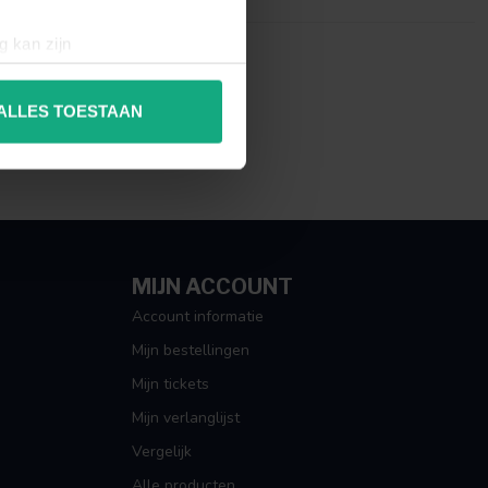
g kan zijn
erprinting)
t
detailgedeelte
in. U kunt uw
ALLES TOESTAAN
 media te bieden en om ons
ze partners voor social
nformatie die u aan ze heeft
MIJN ACCOUNT
Account informatie
Mijn bestellingen
Mijn tickets
Mijn verlanglijst
Vergelijk
Alle producten