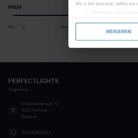
Als u het toestaat, willen we
PRIJS
Informatie verzamelen
Uw apparaat identific
Min
Max
Lees meer over hoe uw perso
WEIGEREN
toestemming op elk moment wi
We gebruiken cookies om cont
websiteverkeer te analyseren
media, adverteren en analys
verstrekt of die ze hebben v
PERFECTLIGHTS
Gegevens:
Kruisbeeldsraat 72
9220 Hamme
Belgium
003252895221