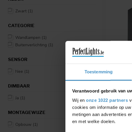
Zwart
(1)
CATEGORIE
Wandlampen
(1)
Buitenverlichting
(1)
SENSOR
ABSINTHE
Nee
(1)
Toestemming
CUBE R 
ZWART I
DIMBAAR
Een stijlvo
Verantwoord gebruik van u
een neerwaa
...
Ja
(1)
Wij en
onze 1022 partners
v
€1
€19,90
cookies om informatie op uw 
MONTAGEWIJZE
Vergelij
metingen aan advertenties en
en met welke doelen.
Opbouw
(1)