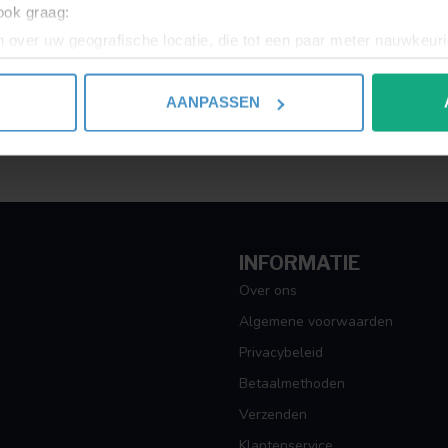
 ook graag:
Toon
1
-
1
van 1
 over uw geografische locatie, die tot een paar meter nauwkeuri
eren door het actief te scannen op specifieke eigenschappen (fing
onlijke gegevens worden verwerkt en stel uw voorkeuren in he
AANPASSEN
jzigen of intrekken in de Cookieverklaring.
ent en advertenties te personaliseren, om functies voor social
. Ook delen we informatie over uw gebruik van onze site met on
e. Deze partners kunnen deze gegevens combineren met andere i
erzameld op basis van uw gebruik van hun services.
INFORMATIE
Over ons
Algemene voorwaarden
Privacybeleid
Betaalmethoden
Verzenden
Klantenservice