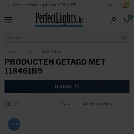
Gratis verzending boven 100€ in BE
Veilige betaa
4.0
/5.0
0
MENU
Home
/
Tags
/
118461B9
PRODUCTEN GETAGD MET
118461B9
FILTERS
-12%