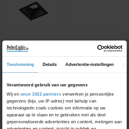
WEVER & DUCRÉ
INBOUWSPOT PLANO
IP44 1.0 LED
Verkrijgbaar in wit of zwart
Toestemming
Details
Advertentie-instellingen
Ov
€127,99
€145,44
Verantwoord gebruik van uw gegevens
Wij en
onze 1022 partners
verwerken je persoonlijke
gegevens (bijv. uw IP-adres) met behulp van
technologieën zoals cookies om informatie op uw
Toon
1
-
1
van 1
apparaat op te slaan en te gebruiken met als doel
gepersonaliseerde advertenties en content, metingen aan
advertenties en content, inzicht in publiek en