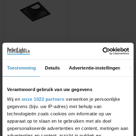
WEVER & DUCRÉ
INBOUWSPOT PLANO
IP44 1.0 PAR16
Verkrijgbaar in wit of zwart
Toestemming
Details
Advertentie-instellingen
Ov
€65,38
€74,29
Verantwoord gebruik van uw gegevens
Wij en
onze 1022 partners
verwerken je persoonlijke
gegevens (bijv. uw IP-adres) met behulp van
technologieën zoals cookies om informatie op uw
Toon
1
-
1
van 1
apparaat op te slaan en te gebruiken met als doel
gepersonaliseerde advertenties en content, metingen aan
advertenties en content, inzicht in publiek en