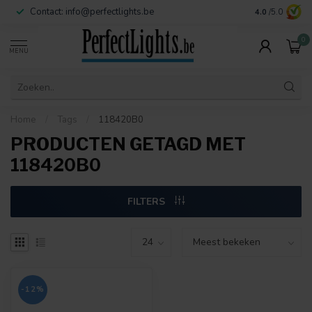
Contact:
info@perfectlights.be
4.0
/5.0
0
MENU
Home
/
Tags
/
118420B0
PRODUCTEN GETAGD MET
118420B0
FILTERS
-12%