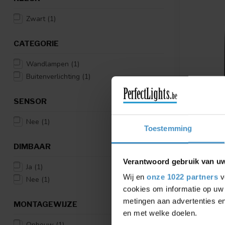
Zwart
(1)
CATEGORIE
Wandlampen
(1)
Buitenverlichting
(1)
SENSOR
LUCIDE
Nee
(1)
TIMBALA
Toestemming
WANDLAM
2XGU10 -
DIMBAAR
ESSENTI
Verantwoord gebruik van u
TIMBALA -
Ja
(1)
Binnen/Buit
Wij en
onze 1022 partners
v
Nee
(1)
Essential ...
cookies om informatie op uw 
€3
€35,95
metingen aan advertenties en
MONTAGEWIJZE
Vergelij
en met welke doelen.
Opbouw
(1)