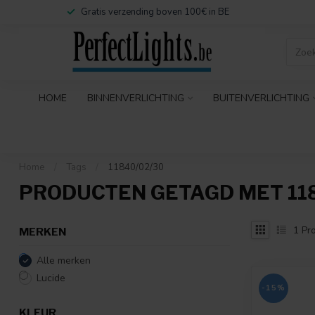
Gratis verzending boven 100€ in BE
HOME
BINNENVERLICHTING
BUITENVERLICHTING
Home
/
Tags
/
11840/02/30
PRODUCTEN GETAGD MET 118
1
Pro
MERKEN
Alle merken
Lucide
-15%
KLEUR