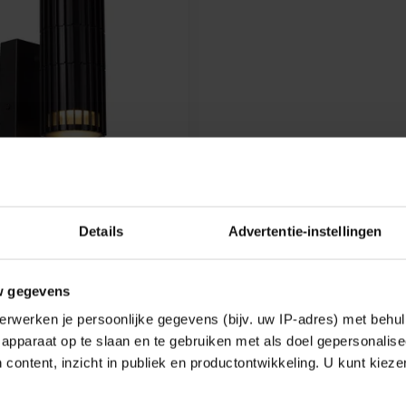
 - WANDSPOT /
Details
Advertentie-instellingen
P BINNEN/BUITEN -
 IP44 - ZWART |
AL
w gegevens
 Wandspot / Wandlamp
en - 2xGU10 - IP44 - Zwart |
erwerken je persoonlijke gegevens (bijv. uw IP-adres) met behul
apparaat op te slaan en te gebruiken met als doel gepersonalise
0,56
 content, inzicht in publiek en productontwikkeling. U kunt kiez
k