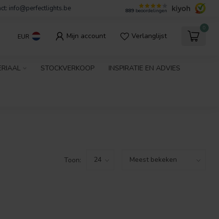
ct:
info@perfectlights.be
889
beoordelingen
0
Mijn account
Verlanglijst
EUR
ERIAAL
STOCKVERKOOP
INSPIRATIE EN ADVIES
Toon: