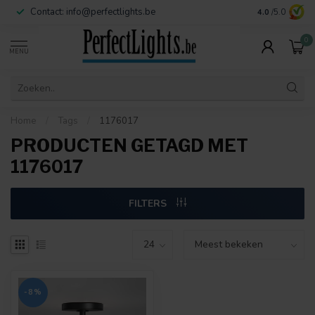
Contact:
info@perfectlights.be
4.0
/5.0
0
MENU
Home
/
Tags
/
1176017
PRODUCTEN GETAGD MET
1176017
FILTERS
-8%