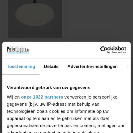
ASTRO
ZEPPO CEILING
ZWART IP44
Plafondlamp geschikt voor
Toestemming
Details
Advertentie-instellingen
Ov
vochtige ruimtes
€376,23
€408,95
Verantwoord gebruik van uw gegevens
Wij en
onze 1022 partners
verwerken je persoonlijke
gegevens (bijv. uw IP-adres) met behulp van
technologieën zoals cookies om informatie op uw
Toon
1
-
1
van 1
apparaat op te slaan en te gebruiken met als doel
gepersonaliseerde advertenties en content, metingen aan
advertenties en content, inzicht in publiek en