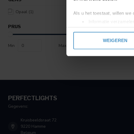
Opaal
(1)
Als u het toestaat, willen we
Informatie verzamelen
PRIJS
Uw apparaat identific
Lees meer over hoe uw perso
WEIGEREN
toestemming op elk moment wi
Min
Max
We gebruiken cookies om cont
websiteverkeer te analyseren
media, adverteren en analys
verstrekt of die ze hebben v
PERFECTLIGHTS
Gegevens:
Kruisbeeldsraat 72
9220 Hamme
Belgium