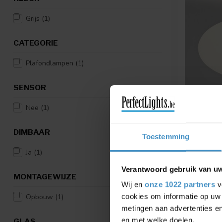
Grijs
(1)
CATEGORIE
Plafondlampen
(1)
SENSOR
Nee
(1)
ASTRO
ZEPPO CE
DIMBAAR
CHROOM 
Toestemming
Plafondlamp
Ja
(1)
ruimtes
Verantwoord gebruik van u
€415,05
MONTAGEWIJZE
Wij en
onze 1022 partners
v
Vergelij
cookies om informatie op uw 
Opbouw
(1)
metingen aan advertenties en
en met welke doelen.
GLAS