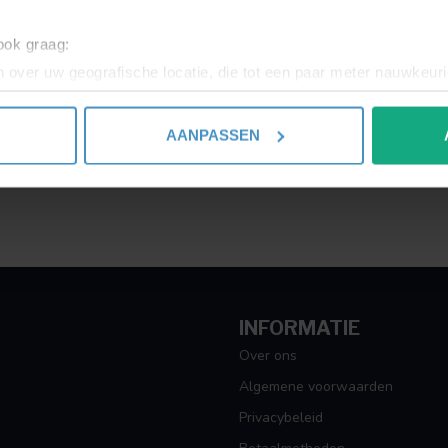
Toon
1
-
1
van 1
 ook graag:
 over uw geografische locatie, die tot een paar meter nauwkeuri
eren door het actief te scannen op specifieke eigenschappen (fing
onlijke gegevens worden verwerkt en stel uw voorkeuren in he
AANPASSEN
jzigen of intrekken in de Cookieverklaring.
ent en advertenties te personaliseren, om functies voor social
. Ook delen we informatie over uw gebruik van onze site met on
e. Deze partners kunnen deze gegevens combineren met andere i
erzameld op basis van uw gebruik van hun services.
INFORMATIE
Over ons
Algemene voorwaarden
Privacybeleid