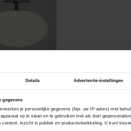
ILING GEPOLIJST
IP44
Details
Advertentie-instellingen
 geschikt voor vochtige
w gegevens
€381,85
erwerken je persoonlijke gegevens (bijv. uw IP-adres) met behul
k
apparaat op te slaan en te gebruiken met als doel gepersonalise
 content, inzicht in publiek en productontwikkeling. U kunt kiez