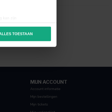
g kan zijn
erprinting)
t
detailgedeelte
in. U kunt uw
ALLES TOESTAAN
 media te bieden en om ons
ze partners voor social
nformatie die u aan ze heeft
MIJN ACCOUNT
Account informatie
Mijn bestellingen
Mijn tickets