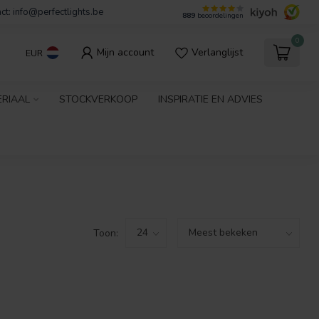
ct:
info@perfectlights.be
889
beoordelingen
0
Mijn account
Verlanglijst
EUR
ERIAAL
STOCKVERKOOP
INSPIRATIE EN ADVIES
Toon: