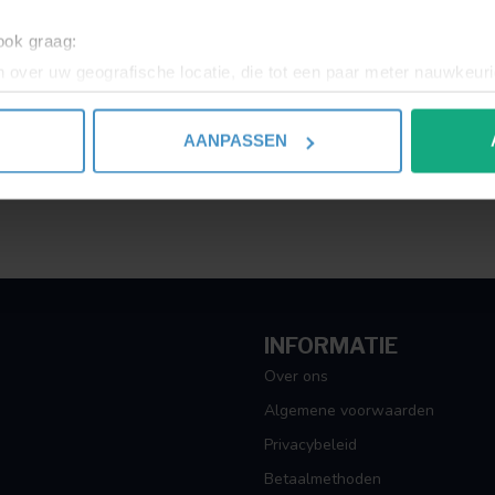
Toon
1
-
1
van 1
 ook graag:
 over uw geografische locatie, die tot een paar meter nauwkeuri
eren door het actief te scannen op specifieke eigenschappen (fing
onlijke gegevens worden verwerkt en stel uw voorkeuren in he
AANPASSEN
jzigen of intrekken in de Cookieverklaring.
ent en advertenties te personaliseren, om functies voor social
. Ook delen we informatie over uw gebruik van onze site met on
e. Deze partners kunnen deze gegevens combineren met andere i
erzameld op basis van uw gebruik van hun services.
INFORMATIE
Over ons
Algemene voorwaarden
Privacybeleid
Betaalmethoden