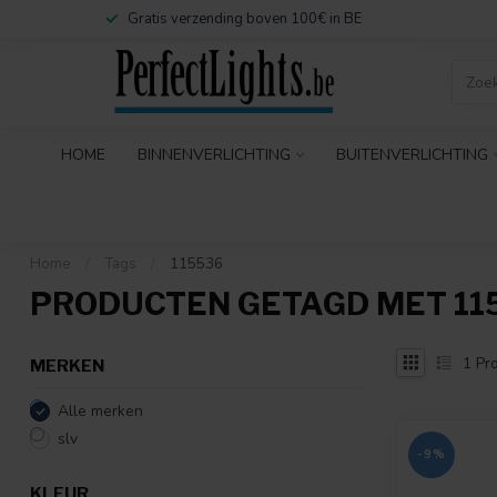
Gratis verzending boven 100€ in BE
HOME
BINNENVERLICHTING
BUITENVERLICHTING
Home
/
Tags
/
115536
PRODUCTEN GETAGD MET 11
1
Pro
MERKEN
Alle merken
slv
-9%
KLEUR