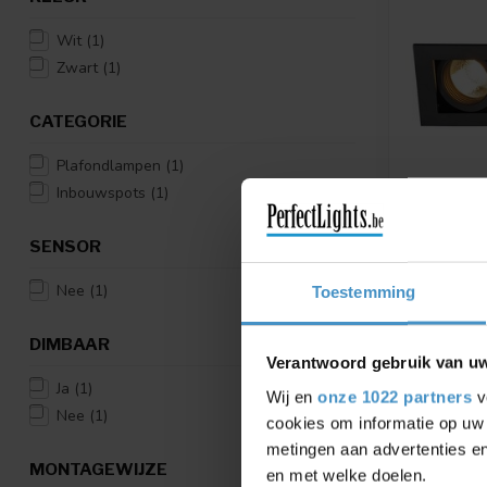
Wit
(1)
Zwart
(1)
CATEGORIE
Plafondlampen
(1)
Inbouwspots
(1)
SENSOR
SLV
KADUX 3
Nee
(1)
Toestemming
Verkrijgbaar
Alu
DIMBAAR
€112,28
Verantwoord gebruik van u
Ja
(1)
Wij en
onze 1022 partners
v
Vergelij
Nee
(1)
cookies om informatie op uw 
metingen aan advertenties en
MONTAGEWIJZE
en met welke doelen.