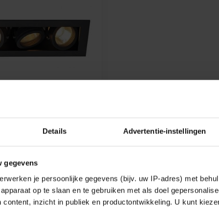
 INBOUWSPOT GU10
Details
Advertentie-instellingen
 in zwart, wit of geborsteld
€102,07
w gegevens
erwerken je persoonlijke gegevens (bijv. uw IP-adres) met behul
k
apparaat op te slaan en te gebruiken met als doel gepersonalise
 content, inzicht in publiek en productontwikkeling. U kunt kiez