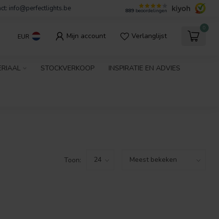
ct:
info@perfectlights.be
889
beoordelingen
0
Mijn account
Verlanglijst
EUR
ERIAAL
STOCKVERKOOP
INSPIRATIE EN ADVIES
Toon: