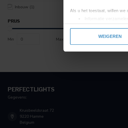
Inbouw
(1)
Als u het toestaat, willen we
Informatie verzamelen
PRIJS
Uw apparaat identific
Lees meer over hoe uw perso
WEIGEREN
Min
Max
toestemming op elk moment wi
We gebruiken cookies om cont
websiteverkeer te analyseren
media, adverteren en analys
verstrekt of die ze hebben v
PERFECTLIGHTS
Gegevens:
Kruisbeeldsraat 72
9220 Hamme
Belgium