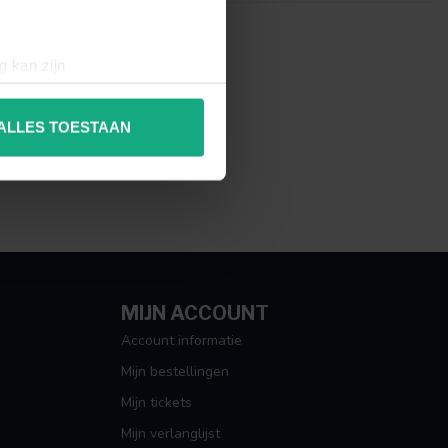
g kan zijn
erprinting)
t
detailgedeelte
in. U kunt uw
ALLES TOESTAAN
 media te bieden en om ons
ze partners voor social
nformatie die u aan ze heeft
MIJN ACCOUNT
Account informatie
Mijn bestellingen
Mijn tickets
Mijn verlanglijst