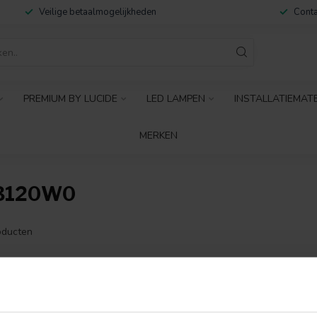
Veilige betaalmogelijkheden
Conta
PREMIUM BY LUCIDE
LED LAMPEN
INSTALLATIEMAT
MERKEN
3120W0
ducten
GEEN PRODUCTEN 