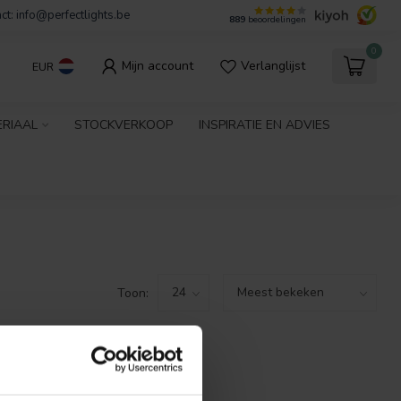
ct:
info@perfectlights.be
889
beoordelingen
0
Mijn account
Verlanglijst
EUR
ERIAAL
STOCKVERKOOP
INSPIRATIE EN ADVIES
Toon:
GEVONDEN!