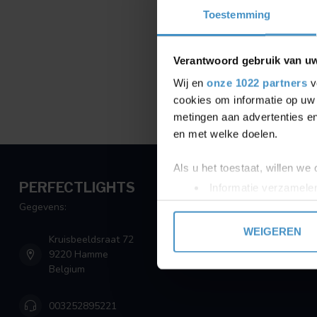
Toestemming
Verantwoord gebruik van u
Wij en
onze 1022 partners
v
cookies om informatie op uw 
metingen aan advertenties en
en met welke doelen.
Als u het toestaat, willen we
PERFECTLIGHTS
Informatie verzamelen
Uw apparaat identific
Gegevens:
Lees meer over hoe uw perso
WEIGEREN
Kruisbeeldsraat 72
toestemming op elk moment wi
9220 Hamme
Belgium
We gebruiken cookies om cont
websiteverkeer te analyseren
003252895221
media, adverteren en analys