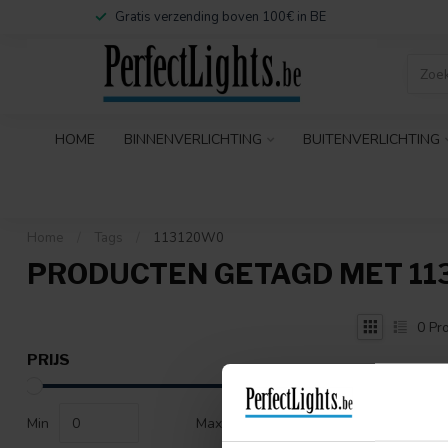
Gratis verzending boven 100€ in BE
HOME
BINNENVERLICHTING
BUITENVERLICHTING
Home
/
Tags
/
113120W0
PRODUCTEN GETAGD MET 11
0
Pro
PRIJS
Min
Max