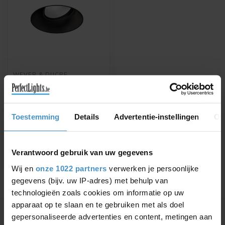
WEVER & DUCRÉ
INBOUWSPOT DEEP
ADJUST TRIMLESS 1.0
LED
Verkrijgbaar in wit, zwart of
Toestemming
Details
Advertentie-instellingen
Ov
goud
€120,75
€137,21
Verantwoord gebruik van uw gegevens
Wij en
onze 1022 partners
verwerken je persoonlijke
gegevens (bijv. uw IP-adres) met behulp van
technologieën zoals cookies om informatie op uw
Toon
1
-
1
van 1
apparaat op te slaan en te gebruiken met als doel
gepersonaliseerde advertenties en content, metingen aan