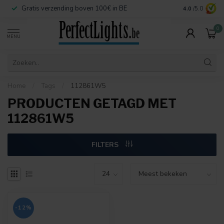
Gratis verzending boven 100€ in BE
Veilige betaa
4.0
/5.0
0
MENU
Home
/
Tags
/
112861W5
PRODUCTEN GETAGD MET
112861W5
FILTERS
-12%