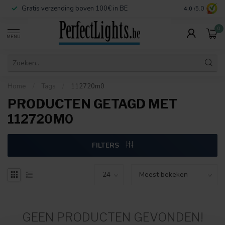
Gratis verzending boven 100€ in BE
Veilige betaa
4.0
/5.0
0
MENU
Home
/
Tags
/
112720m0
PRODUCTEN GETAGD MET
112720M0
FILTERS
GEEN PRODUCTEN GEVONDEN!