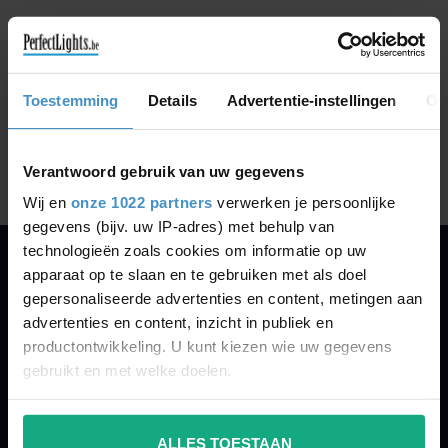
GA VERDER MET WINKELEN
Toestemming
Details
Advertentie-instellingen
Ov
Toon
1
-
0
van 0
Verantwoord gebruik van uw gegevens
Wij en
onze 1022 partners
verwerken je persoonlijke
gegevens (bijv. uw IP-adres) met behulp van
technologieën zoals cookies om informatie op uw
apparaat op te slaan en te gebruiken met als doel
PERFECTLIGHTS
gepersonaliseerde advertenties en content, metingen aan
Gegevens:
advertenties en content, inzicht in publiek en
productontwikkeling. U kunt kiezen wie uw gegevens
Kruisbeeldsraat 72
gebruikt en met welke doelen.
9220 Hamme
Belgium
Als u het toestaat, willen we ook graag:
ALLES TOESTAAN
Informatie verzamelen over uw geografische