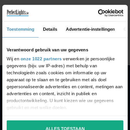
GA VERDER MET WINKELEN
Toestemming
Details
Advertentie-instellingen
Ov
Toon
1
-
0
van 0
Verantwoord gebruik van uw gegevens
Wij en
onze 1022 partners
verwerken je persoonlijke
gegevens (bijv. uw IP-adres) met behulp van
technologieën zoals cookies om informatie op uw
apparaat op te slaan en te gebruiken met als doel
PERFECTLIGHTS
gepersonaliseerde advertenties en content, metingen aan
Gegevens:
advertenties en content, inzicht in publiek en
productontwikkeling. U kunt kiezen wie uw gegevens
Kruisbeeldsraat 72
gebruikt en met welke doelen.
9220 Hamme
Belgium
Als u het toestaat, willen we ook graag:
ALLES TOESTAAN
Informatie verzamelen over uw geografische