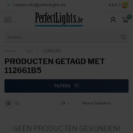
Contact:
info@perfectlights.be
4.0
/5.0
0
MENU
Home
/
Tags
/
112661B5
PRODUCTEN GETAGD MET
112661B5
FILTERS
GEEN PRODUCTEN GEVONDEN!