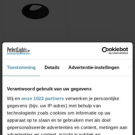
WEVER & DUCRÉ
INBOUWSPOT DEEP
ADJUST 1.0 LED
Verkrijgbaar in wit, zwart,
Toestemming
Details
Advertentie-instellingen
Ov
goud, zilvergrijs of brons
€110,31
€125,36
Verantwoord gebruik van uw gegevens
Wij en
onze 1022 partners
verwerken je persoonlijke
gegevens (bijv. uw IP-adres) met behulp van
technologieën zoals cookies om informatie op uw
Toon
1
-
1
van 1
apparaat op te slaan en te gebruiken met als doel
gepersonaliseerde advertenties en content, metingen aan
advertenties en content, inzicht in publiek en