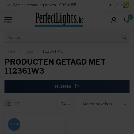
Gratis verzending boven 100€ in BE
Veilige betaa
4.0
/5.0
0
MENU
Home
/
Tags
/
112361W3
PRODUCTEN GETAGD MET
112361W3
FILTERS
-12%