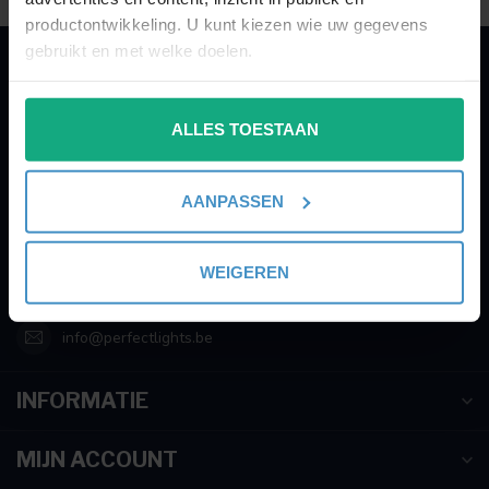
productontwikkeling. U kunt kiezen wie uw gegevens
gebruikt en met welke doelen.
PERFECTLIGHTS
Als u het toestaat, willen we ook graag:
Gegevens:
ALLES TOESTAAN
Informatie verzamelen over uw geografische
locatie, die tot een paar meter nauwkeurig kan zijn
Kruisbeeldsraat 72
Uw apparaat identificeren door het actief te
9220 Hamme
AANPASSEN
scannen op specifieke eigenschappen (fingerprinting)
Belgium
Lees meer over hoe uw persoonlijke gegevens worden
verwerkt en stel uw voorkeuren in het
detailgedeelte
in.
WEIGEREN
003252895221
U kunt uw toestemming op elk moment wijzigen of
intrekken in de Cookieverklaring.
info@perfectlights.be
We gebruiken cookies om content en advertenties te
INFORMATIE
personaliseren, om functies voor social media te bieden
en om ons websiteverkeer te analyseren. Ook delen we
informatie over uw gebruik van onze site met onze
MIJN ACCOUNT
partners voor social media, adverteren en analyse. Deze