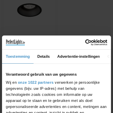
WEVER & DUCRÉ
INBOUWSPOT DEEP 1.0
LED
Verkrijgbaar in wit, zwart of
Toestemming
Details
Advertentie-instellingen
Ov
zilvergrijs
€105,63
€120,03
Verantwoord gebruik van uw gegevens
Wij en
onze 1022 partners
verwerken je persoonlijke
gegevens (bijv. uw IP-adres) met behulp van
technologieën zoals cookies om informatie op uw
Toon
1
-
1
van 1
apparaat op te slaan en te gebruiken met als doel
gepersonaliseerde advertenties en content, metingen aan
advertenties en content, inzicht in publiek en