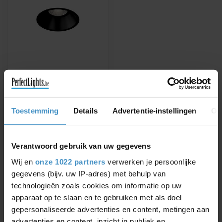
WEVER & DUCRÉ
INBOUWSPOT DEEP 1.0
PAR16
Verkrijgbaar in wit, zwart of
Toestemming
Details
Advertentie-instellingen
Ov
zilvergrijs
€32,16
€36,54
Verantwoord gebruik van uw gegevens
Wij en
onze 1022 partners
verwerken je persoonlijke
gegevens (bijv. uw IP-adres) met behulp van
technologieën zoals cookies om informatie op uw
Toon
1
-
1
van 1
apparaat op te slaan en te gebruiken met als doel
gepersonaliseerde advertenties en content, metingen aan
advertenties en content, inzicht in publiek en