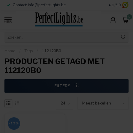
Contact:
info@perfectlights.be
4.0
/5.0
0
MENU
Home
/
Tags
/
112120B0
PRODUCTEN GETAGD MET
112120B0
FILTERS
-12%