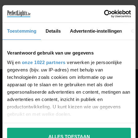
GA VERDER MET WINKELEN
Toestemming
Details
Advertentie-instellingen
Ov
Toon
1
-
0
van 0
Verantwoord gebruik van uw gegevens
Wij en
onze 1022 partners
verwerken je persoonlijke
gegevens (bijv. uw IP-adres) met behulp van
technologieën zoals cookies om informatie op uw
apparaat op te slaan en te gebruiken met als doel
PERFECTLIGHTS
gepersonaliseerde advertenties en content, metingen aan
Gegevens:
advertenties en content, inzicht in publiek en
productontwikkeling. U kunt kiezen wie uw gegevens
Kruisbeeldsraat 72
gebruikt en met welke doelen.
9220 Hamme
Belgium
Als u het toestaat, willen we ook graag:
ALLES TOESTAAN
Informatie verzamelen over uw geografische