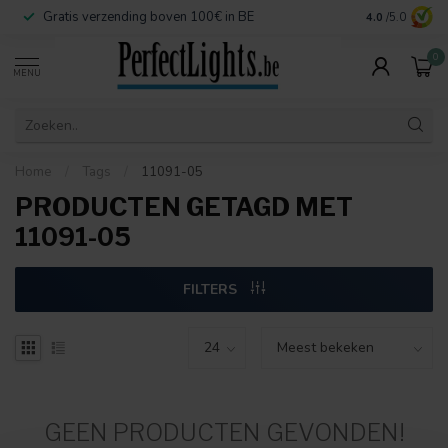
Gratis verzending boven 100€ in BE
Veilige betaa
4.0
/5.0
0
MENU
Home
/
Tags
/
11091-05
PRODUCTEN GETAGD MET
11091-05
FILTERS
GEEN PRODUCTEN GEVONDEN!